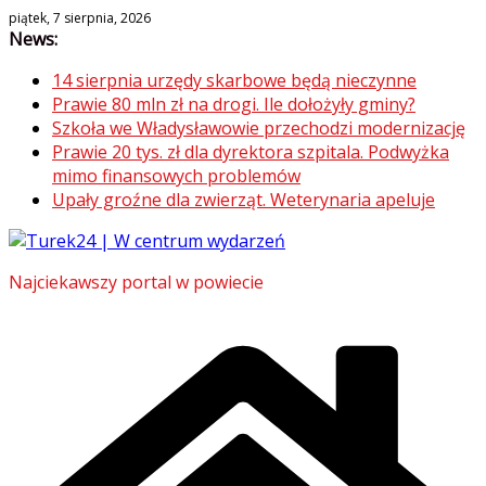
Skip
piątek, 7 sierpnia, 2026
News:
to
content
14 sierpnia urzędy skarbowe będą nieczynne
Prawie 80 mln zł na drogi. Ile dołożyły gminy?
Szkoła we Władysławowie przechodzi modernizację
Prawie 20 tys. zł dla dyrektora szpitala. Podwyżka
mimo finansowych problemów
Upały groźne dla zwierząt. Weterynaria apeluje
Najciekawszy portal w powiecie