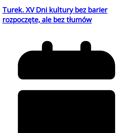
Turek. XV Dni kultury bez barier
rozpoczęte, ale bez tłumów