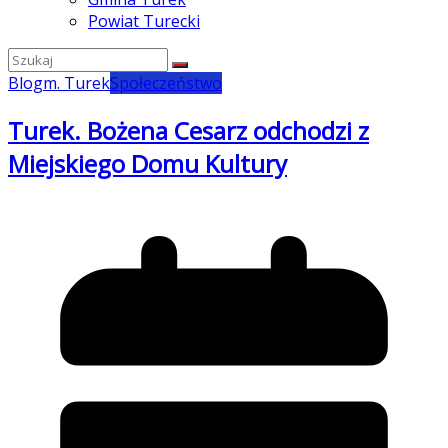
Powiat Turecki
Blog
m. Turek
Społeczeństwo
Turek. Bożena Cesarz odchodzi z
Miejskiego Domu Kultury