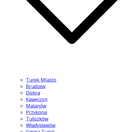
Turek MIasto
Brudzew
Dobra
Kawęczyn
Malanów
Przykona
Tuliszków
Władysławów
Gmina Turek