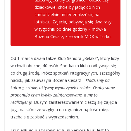
dziadkowie, chcieliby jadąc do nich
samodzielnie umieć znaleźć się na
lotnisku. Zajęcia, odbywają się dwa razy
w tygodniu po dwie godziny – mówiła
Bożena Cesarz, kierownik MDK w Turku.
Od 1 marca działa także Klub Seniora „Relaks”, który liczy
w chwili obecnej 40 osób. Spotkania klubu odbywają się
co drugą środę. Prócz spotkań integracyjnych, szczególny
nacisk, jak zauważyła Bożena Cesarz –
kładziemy na
kulturę, sztukę, aktywny wypoczynek i relaks. Osoby same
proponują czym byłyby zainteresowane, a my to
realizujemy.
Dużym zainteresowaniem cieszą się zajęcia
jogi, na które ze względu na ograniczoną ilość miejsc
trzeba się zapisać z wyprzedzeniem.
Już niedługo ruszy również Klub Seniora Plus. Jest to