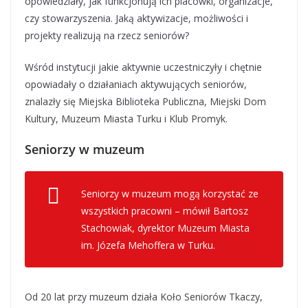
opowiedziały, jak funkcjonują ich placówki, organizacje,
czy stowarzyszenia. Jaką aktywizacje, możliwości i
projekty realizują na rzecz seniorów?
Wśród instytucji jakie aktywnie uczestniczyły i chętnie
opowiadały o działaniach aktywujących seniorów,
znalazły się Miejska Biblioteka Publiczna, Miejski Dom
Kultury, Muzeum Miasta Turku i Klub Promyk.
Seniorzy w muzeum
Seniorzy w muzeum mogą korzystać ze
wszystkich pracowni – mówił Bartosz
Stachowiak, dyrektor Muzeum Miasta
im. Józefa Mehoffera w Turku.
Od 20 lat przy muzeum działa Koło Seniorów Tkaczy,