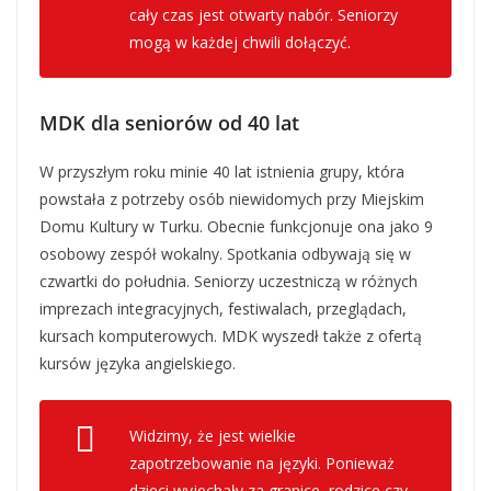
cały czas jest otwarty nabór. Seniorzy
mogą w każdej chwili dołączyć.
MDK dla seniorów od 40 lat
W przyszłym roku minie 40 lat istnienia grupy, która
powstała z potrzeby osób niewidomych przy Miejskim
Domu Kultury w Turku. Obecnie funkcjonuje ona jako 9
osobowy zespół wokalny. Spotkania odbywają się w
czwartki do południa. Seniorzy uczestniczą w różnych
imprezach integracyjnych, festiwalach, przeglądach,
kursach komputerowych. MDK wyszedł także z ofertą
kursów języka angielskiego.
Widzimy
,
że jest wielkie
zapotrzebowanie na języki. Ponieważ
dzieci wyjechały za granice, rodzice czy