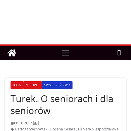
BLOG
M. TUREK
SPOŁECZEŃSTWO
Turek. O seniorach i dla
seniorów
06.10.2017
Bartosz Stachowiak
,
Bożena Cesarz
,
Elżbieta Niespodziańska