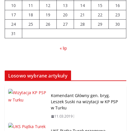
10
11
12
13
14
15
16
17
18
19
20
21
22
23
24
25
26
27
28
29
30
31
« lip
Losowo wybrane artykuły
Komendant Główny gen. bryg.
Leszek Suski na wizytacji w KP PSP
w Turku
11.03.2019
UKS Piątka Turek przegrywa