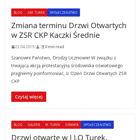
BLOG
GM. TUREK
SPOŁECZEŃSTWO
Zmiana terminu Drzwi Otwartych
w ZSR CKP Kaczki Średnie
23.04.2019
0 min read
Szanowni Państwo, Drodzy Uczniowie! W związku z
trwającą akcją protestacyjną środowiska oświatowego
pragniemy poinformować, iż Dzień Drzwi Otwartych ZSR
CKP
Czytaj więcej
BLOG
GALERIE
M. TUREK
OŚWIATA
SPOŁECZEŃSTWO
Drzwi otwarte w I LO Turek.