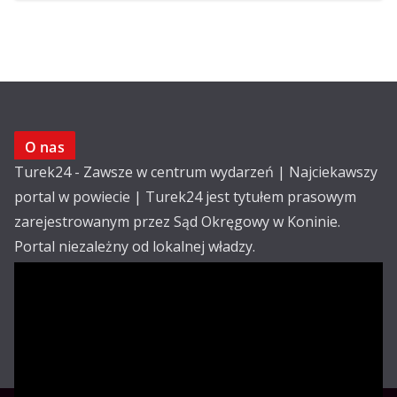
O nas
Turek24 - Zawsze w centrum wydarzeń | Najciekawszy
portal w powiecie | Turek24 jest tytułem prasowym
zarejestrowanym przez Sąd Okręgowy w Koninie.
Portal niezależny od lokalnej władzy.
Kontakt:
email: redakcja@turek24.com.pl
tel. kom. 502 390 836
Reklama
Redakcja
Regulamin