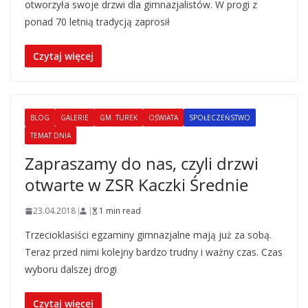
otworzyła swoje drzwi dla gimnazjalistów. W progi z
ponad 70 letnią tradycją zaprosił
Czytaj więcej
BLOG
GALERIE
GM. TUREK
OŚWIATA
SPOŁECZEŃSTWO
TEMAT DNIA
Zapraszamy do nas, czyli drzwi
otwarte w ZSR Kaczki Średnie
23.04.2018
1 min read
Trzecioklasiści egzaminy gimnazjalne mają już za sobą.
Teraz przed nimi kolejny bardzo trudny i ważny czas. Czas
wyboru dalszej drogi
Czytaj więcej