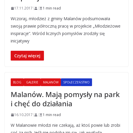
17.11.2017
1 min read
Wczoraj, młodzież z gminy Malanów podsumowała
swoją prawie półroczną pracę w projekcie „Młodzieżowe
inspiracje”. Wśród licznych pomysłów zrodziły się
inicjatywy
Czytaj więcej
BLOG
GALERIE
MALANÓW
SPOŁECZEŃSTWO
Malanów. Mają pomysły na park
i chęć do działania
16.10.2017
1 min read
W Malanowie młodzi nie czekają, aż ktoś powie lub zrobi
coś za nich. Jeśli nie podoba im się, jak wygląda