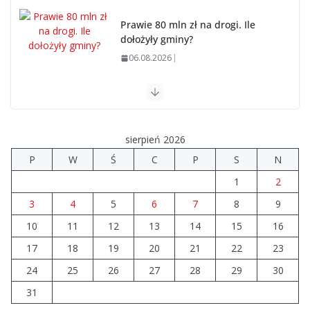
Prawie 80 mln zł na drogi. Ile
dołożyły gminy?
06.08.2026
Szkoła we Władysławowie
przechodzi modernizację
06.08.2026
sierpień 2026
P
W
Ś
C
P
S
N
Prawie 20 tys. zł dla dyrektora
1
2
szpitala. Podwyżka mimo
finansowych problemów
3
4
5
6
7
8
9
04.08.2026
10
11
12
13
14
15
16
17
18
19
20
21
22
23
Brylant dla Turku? 255. miejsce
trudno uznać za sukces
24
25
26
27
28
29
30
07.08.2026
31