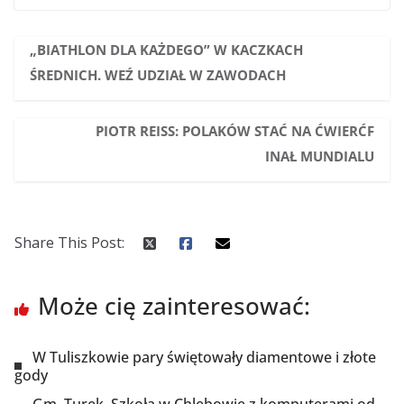
„BIATHLON DLA KAŻDEGO” W KACZKACH
ŚREDNICH. WEŹ UDZIAŁ W ZAWODACH
PIOTR REISS: POLAKÓW STAĆ NA ĆWIERĆF
INAŁ MUNDIALU
Share This Post:
Może cię zainteresować:
W Tuliszkowie pary świętowały diamentowe i złote
gody