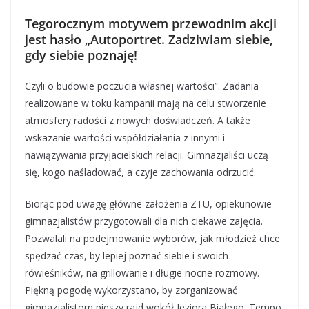
Tegorocznym motywem przewodnim akcji
jest hasło „Autoportret. Zadziwiam siebie,
gdy siebie poznaję!
Czyli o budowie poczucia własnej wartości”. Zadania
realizowane w toku kampanii mają na celu stworzenie
atmosfery radości z nowych doświadczeń. A także
wskazanie wartości współdziałania z innymi i
nawiązywania przyjacielskich relacji. Gimnazjaliści uczą
się, kogo naśladować, a czyje zachowania odrzucić.
Biorąc pod uwagę główne założenia ZTU, opiekunowie
gimnazjalistów przygotowali dla nich ciekawe zajęcia.
Pozwalali na podejmowanie wyborów, jak młodzież chce
spędzać czas, by lepiej poznać siebie i swoich
rówieśników, na grillowanie i długie nocne rozmowy.
Piękną pogodę wykorzystano, by zorganizować
gimnazjalistom pieszy rajd wokół Jeziora Białego. Tempo