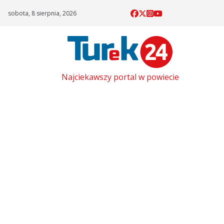
Skip
sobota, 8 sierpnia, 2026
to
content
Najciekawszy portal w powiecie