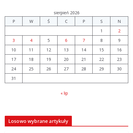
przechodzi modernizację
06.08.2026
sierpień 2026
P
W
Ś
C
P
S
N
Prawie 20 tys. zł dla dyrektora szpitala. Podwyżka
1
2
mimo finansowych problemów
04.08.2026
3
4
5
6
7
8
9
10
11
12
13
14
15
16
Brylant dla Turku? 255. miejsce
17
18
19
20
21
22
23
trudno uznać za sukces
24
25
26
27
28
29
30
07.08.2026
31
« lip
Losowo wybrane artykuły