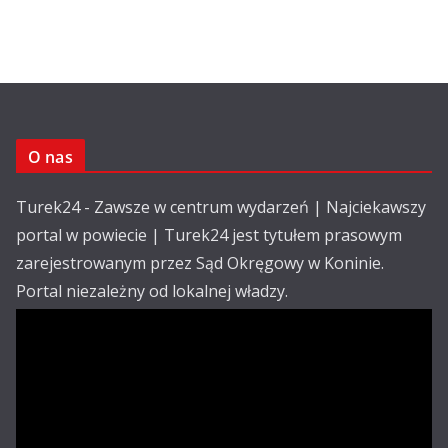
O nas
Turek24 - Zawsze w centrum wydarzeń | Najciekawszy
portal w powiecie | Turek24 jest tytułem prasowym
zarejestrowanym przez Sąd Okręgowy w Koninie.
Portal niezależny od lokalnej władzy.
Kontakt:
email: redakcja@turek24.com.pl
tel. kom. 502 390 836
Reklama
Redakcja
Regulamin