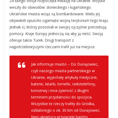
24 lutego Rosja rozpoczęła inwazję na Ukrainie. Wojska
weszły do obwodów: donieckiego i ługańskiego.
Ukraińskie miasta wciąż są bombardowane. Wielu jej
obywateli opuściło ogarnięte wojną terytorium tego kraju.
Jednak ci, którzy pozostali w swojej ojczyźnie potrzebują
pomocy. Kraje Europy jednoczą się aby ją nieść. Swoją
oferuje także Turek. Drugi transport z
najpotrzebniejszymi rzeczami trafił już na miejsce.
Jak informuje miasto – Do Dunajowiec,
czyli naszego miasta partnerskiego w
Ukrainie, wyjechały artykuły medyczne,
baterie, latarki, lornetki, radiotelefony,
konserwy i inna żywność z długim
terminem przydatności do spożycia.
Wszystkie te rzeczy trafiły do Gródka,
oddalonego o ok. 30 km od Dunajowiec.
Nasi ukraińscy przyjaciele bardzo