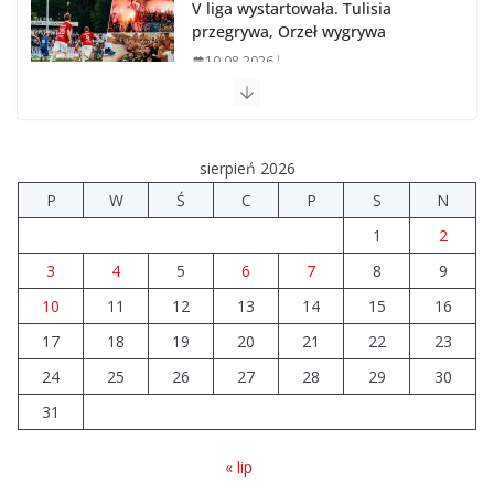
V liga wystartowała. Tulisia
przegrywa, Orzeł wygrywa
10.08.2026
Brylant dla Turku? 255. miejsce trudno uznać za
sukces
sierpień 2026
07.08.2026
P
W
Ś
C
P
S
N
1
2
Akademia Sportu rozpoczęła przygotowania do
nowego sezonu
3
4
5
6
7
8
9
07.08.2026
10
11
12
13
14
15
16
17
18
19
20
21
22
23
Nowy samochód zaopatrzeniowy
dla strażaków z Turku
24
25
26
27
28
29
30
10.08.2026
31
« lip