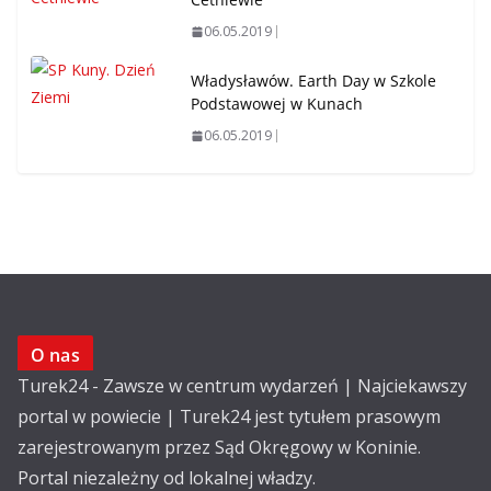
06.05.2019
Władysławów. Earth Day w Szkole
Podstawowej w Kunach
06.05.2019
O nas
Turek24 - Zawsze w centrum wydarzeń | Najciekawszy
portal w powiecie | Turek24 jest tytułem prasowym
zarejestrowanym przez Sąd Okręgowy w Koninie.
Portal niezależny od lokalnej władzy.