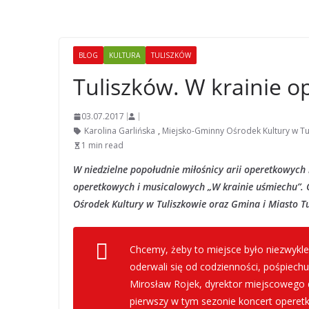
BLOG
KULTURA
TULISZKÓW
Tuliszków. W krainie ope
03.07.2017
Karolina Garlińska
,
Miejsko-Gminny Ośrodek Kultury w Tu
1 min read
W niedzielne popołudnie miłośnicy arii operetkowych
operetkowych i musicalowych „W krainie uśmiechu”.
Ośrodek Kultury w Tuliszkowie oraz Gmina i Miasto T
Chcemy, żeby to miejsce było niezwykle
oderwali się od codzienności, pośpiechu
Mirosław Rojek, dyrektor miejscowego 
pierwszy w tym sezonie koncert operet