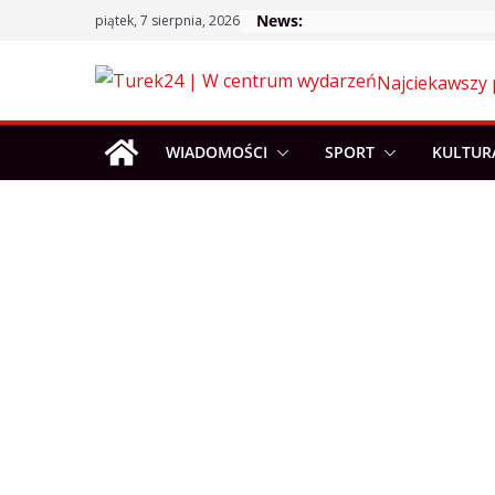
Skip
News:
piątek, 7 sierpnia, 2026
to
content
Najciekawszy 
WIADOMOŚCI
SPORT
KULTUR