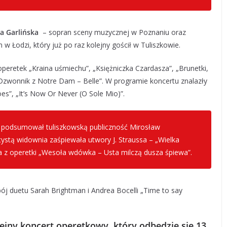
a Garlińska
– sopran sceny muzycznej w Poznaniu oraz
 w Łodzi, który już po raz kolejny gościł w Tuliszkowie.
 operetek „Kraina uśmiechu”, „Księżniczka Czardasza”, „Brunetki,
„Dzwonnik z Notre Dam – Belle”. W programie koncertu znalazły
es”, „
It’s Now Or Never (O Sole Mio)
”.
 podsumował tuliszkowską publiczność Mirosław
tystą widownia zaśpiewała utwory J. Straussa – „Wielka
ra z operetki „Wesoła wdówka – Usta milczą dusza śpiewa”.
ój duetu Sarah Brightman i Andrea Bocelli „Time to say
lejny koncert operetkowy, który odbędzie się 13