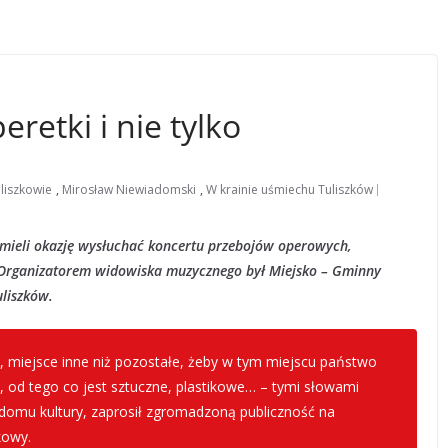
retki i nie tylko
liszkowie
,
Mirosław Niewiadomski
,
W krainie uśmiechu Tuliszków
 mieli okazję wysłuchać koncertu przebojów operowych,
 Organizatorem widowiska muzycznego był Miejsko – Gminny
uliszków.
, miejsce inne niż pozostałe, żeby w tym miejscu państwo
, od tego co jest sztuczne, plastikowe… – tymi słowami
domu kultury, zaprosił zgromadzoną publiczność na
kowy.