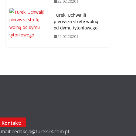
22.02.2020
Turek. Uchwalili
pierwszą strefę wolną
od dymu tytoniowego
22.02.2020
Kontakt:
email: redakcja@turek24.com.pl