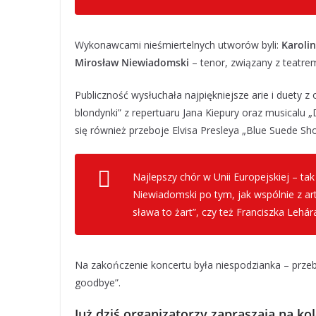
Wykonawcami nieśmiertelnych utworów byli:
Karolin
Mirosław Niewiadomski
– tenor, związany z teatrem
Publiczność wysłuchała najpiękniejsze arie i duety z
blondynki” z repertuaru Jana Kiepury oraz musicalu 
się również przeboje Elvisa Presleya „Blue Suede Sho
Najlepszy chór w Unii Europejskiej
– tak
Niewiadomski po tym, jak wspólnie z ar
sława to żart”, czy też Franciszka Lehá
Na zakończenie koncertu była niespodzianka – przeb
goodbye”.
Już dziś organizatorzy zapraszają na ko