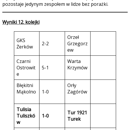
pozostaje jedynym zespołem w lidze bez porażki.
Wyniki 12. kolejki
Orzeł
GKS
2-2
Grzegorz
Żerków
ew
Czarni
Warta
Ostrowit
5-1
Krzymów
e
Błękitni
Orły
Mąkolno
1-0
Zagórów
Tulisia
Tur 1921
Tuliszkó
1-0
Turek
w