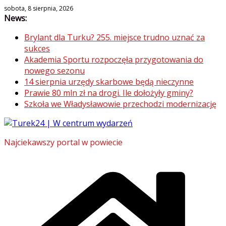
Skip
sobota, 8 sierpnia, 2026
News:
to
content
Brylant dla Turku? 255. miejsce trudno uznać za
sukces
Akademia Sportu rozpoczęła przygotowania do
nowego sezonu
14 sierpnia urzędy skarbowe będą nieczynne
Prawie 80 mln zł na drogi. Ile dołożyły gminy?
Szkoła we Władysławowie przechodzi modernizację
Najciekawszy portal w powiecie