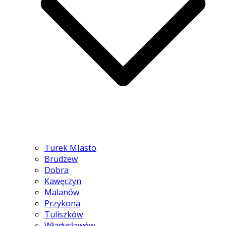
Turek MIasto
Brudzew
Dobra
Kawęczyn
Malanów
Przykona
Tuliszków
Władysławów