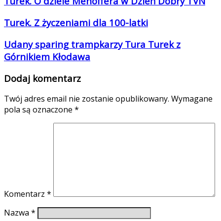
Turek. O dziele Mehoffera w Dzień Dobry TVN
Turek. Z życzeniami dla 100-latki
Udany sparing trampkarzy Tura Turek z
Górnikiem Kłodawa
Dodaj komentarz
Twój adres email nie zostanie opublikowany.
Wymagane
pola są oznaczone
*
Komentarz
*
Nazwa
*