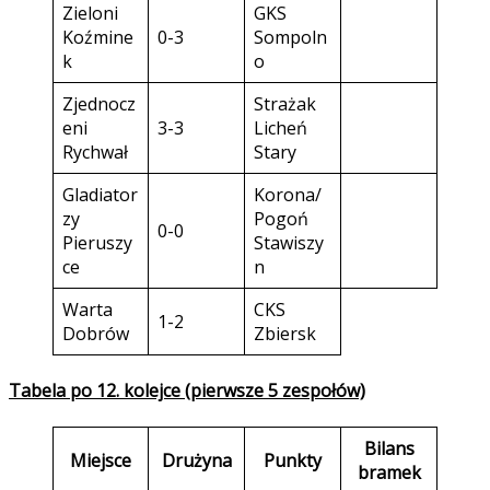
Zieloni
GKS
Koźmine
0-3
Sompoln
k
o
Zjednocz
Strażak
eni
3-3
Licheń
Rychwał
Stary
Gladiator
Korona/
zy
Pogoń
0-0
Pieruszy
Stawiszy
ce
n
Warta
CKS
1-2
Dobrów
Zbiersk
Tabela po 12. kolejce (pierwsze 5 zespołów)
Bilans
Miejsce
Drużyna
Punkty
bramek