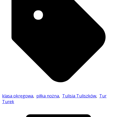
klasa okręgowa
,
piłka nożna
,
Tulisia Tuliszków
,
Tur
Turek