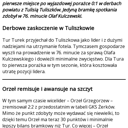
pierwsze miejsce po wyjazdowej porażce 0:1 w derbach
powiatu z Tulisią Tuliszków. Jedyną bramkę spotkania
zdobył w 76. minucie Olaf Kulczewski.
Derbowe zaskoczenie w Tuliszkowie
Tur Turek przyjechał do Tuliszkowa jako lider i z dużymi
nadziejami na utrzymanie fotela. Tymczasem gospodarze
wyszli na prowadzenie w 76. minucie za sprawą Olafa
Kulczewskiego i dowieźli minimalne zwycięstwo. Dla Tura
to pierwsza porażka w tym sezonie, która kosztowała
utratę pozycji lidera.
Orzeł remisuje i awansuje na szczyt
W tym samym czasie wicelider – Orzeł Grzegorzew –
zremisował 2:2 z przedostatnim w tabeli GKS Żerków.
Mimo że punkt zdobyty może wydawać się niewielki, to
dzięki temu Orzeł ma teraz 30 punktów i minimalnie
lepszy bilans bramkowy niż Tur. Co więcej – Orzeł