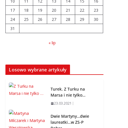
10
11
12
13
14
15
16
17
18
19
20
21
22
23
Prawie 20 tys. zł dla
24
25
26
dyrektora szpitala.
27
28
29
30
Podwyżka mimo
31
finansowych
problemów
« lip
04.08.2026
Brylant dla Turku? 255.
miejsce trudno uznać
Losowo wybrane artykuły
za sukces
07.08.2026
Turek. Z Turku na
Marsa i nie tylko…
23.03.2021
Dwie Martyny…dwie
laureatki…w ZS-P