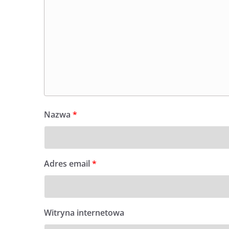
Nazwa
*
Adres email
*
Witryna internetowa