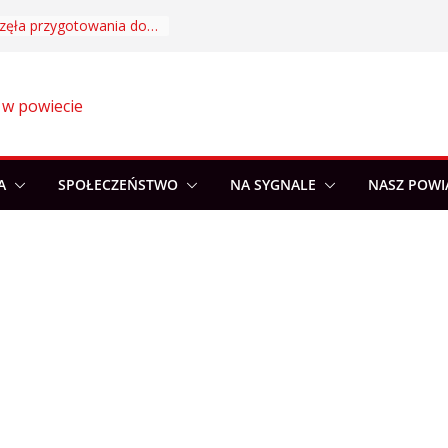
Akademia Sportu rozpoczęła przygotowania do nowego sezonu
 w powiecie
A
SPOŁECZEŃSTWO
NA SYGNALE
NASZ POWI