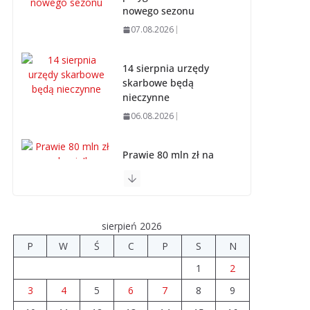
nowego sezonu
07.08.2026
14 sierpnia urzędy
skarbowe będą
nieczynne
06.08.2026
Prawie 80 mln zł na
drogi. Ile dołożyły
gminy?
06.08.2026
sierpień 2026
Szkoła we
P
W
Ś
C
P
S
N
Władysławowie
1
2
przechodzi
modernizację
3
4
5
6
7
8
9
06.08.2026