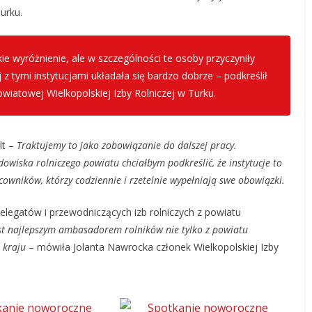
urku.
kie wyróżnienie, ale w szczególności te osoby przyczyniły
j z tymi instytucjami układała się bardzo dobrze – podkreślił
iatowej Wielkopolskiej Izby Rolniczej w Turku.
lt –
Traktujemy to jako zobowiązanie do dalszej pracy.
owiska rolniczego powiatu chciałbym podkreślić, że instytucje to
cowników, którzy codziennie i rzetelnie wypełniają swe obowiązki.
legatów i przewodniczących izb rolniczych z powiatu
st najlepszym ambasadorem rolników nie tylko z powiatu
 kraju
– mówiła Jolanta Nawrocka członek Wielkopolskiej Izby