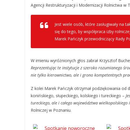
Agencji Restrukturyzacji i Modernizacji Rolnictwa w T
Jest wiele osób, które zasługiwały na ta
się do tego, by współpraca izby rolnicze
Marek Pańczyk przewodniczący Rady Pow
W imieniu wyróżnionych głos zabrał Krzysztof Buche
Reprezentując te instytucje z szeroko rozumianego środ
nie tylko kierownictwo, ale i grono kompetentnych pra
Z kolei Marek Pańczyk otrzymał podziękowania od de
konińskiego, słupeckiego, kolskiego i tureckiego –
Je
tureckiego, ale i całego województwa wielkopolskiego i
Rolniczej w Poznaniu.