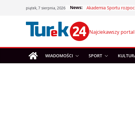
Skip
News:
piątek, 7 sierpnia, 2026
to
content
Najciekawszy portal
WIADOMOŚCI
SPORT
KULTUR