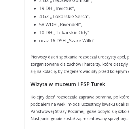
2 GZ „Tęczowe Gumisie”,
19 DH „Invictus”,
4 GZ „Tokarskie Serca”,
58 WDH „Rivendell”,
10 DH „Tokarskie Orły”
oraz 16 DSH „Szare Wilki”.
Pierwszy dzień spotkania rozpoczął uroczysty apel, 
zorganizowane dla zuchów i harcerzy, które cieszyły
się na kolację, by zregenerować siły przed kolejnym 
Wizyta w muzeum i PSP Turek
Kolejny dzień rozpoczęła zaprawa poranna, po której
podziałem na wiek, młodsi uczestnicy biwaku udali s
Państwowej Straży Pożarnej, gdzie odbyło się szkol
Następnie grupie został zaprezentowany sprzęt będ