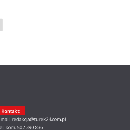
Kontakt:
email: redakcja@turek24.com.pl
tel. kom. 502 390 836