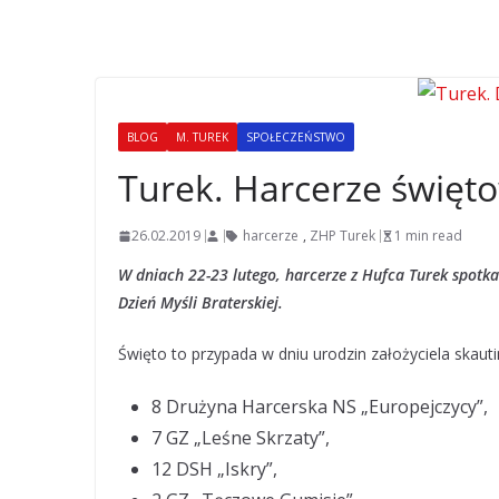
BLOG
M. TUREK
SPOŁECZEŃSTWO
Turek. Harcerze święto
26.02.2019
harcerze
,
ZHP Turek
1 min read
W dniach 22-23 lutego, harcerze z Hufca Turek spotkal
Dzień Myśli Braterskiej.
Święto to przypada w dniu urodzin założyciela skaut
8 Drużyna Harcerska NS „Europejczycy”,
7 GZ „Leśne Skrzaty”,
12 DSH „Iskry”,