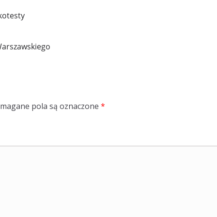
rkotesty
Warszawskiego
magane pola są oznaczone
*