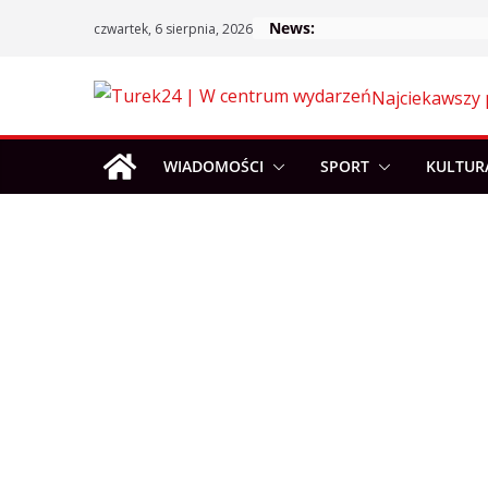
Skip
News:
czwartek, 6 sierpnia, 2026
to
content
Najciekawszy 
WIADOMOŚCI
SPORT
KULTUR