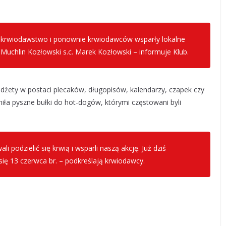
e krwiodawstwo i ponownie krwiodawców wsparły lokalne
a Muchlin Kozłowski s.c. Marek Kozłowski – informuje Klub.
adżety w postaci plecaków, długopisów, kalendarzy, czapek czy
ła pyszne bułki do hot-dogów, którymi częstowani byli
 podzielić się krwią i wsparli naszą akcję. Już dziś
się 13 czerwca br. – podkreślają krwiodawcy.