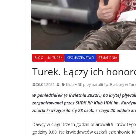
BLOG
M. TUREK
SPOŁECZEŃSTWO
TEMAT DNIA
Turek. Łączy ich hon
06.04.2022
Klub HDK przy parafii św. Barbary w Tur
W poniedziałek (4 kwietnia 2022r.) na krytej pływa
zorganizowanej przez SHDK RP Klub HDK im. Kardyna
zbiórki krwi zgłosiło się 28 osób, z czego 20 oddało 
Dawcy w ciągu trzech godzin ofiarowali 9 litrów teg
godziny 8.00. Na krwiodawców czekali członkowie 