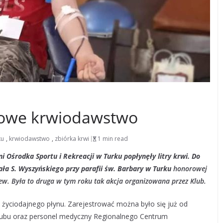
orowe krwiodawstwo
ku
,
krwiodawstwo
,
zbiórka krwi
1 min read
lni Ośrodka
Sportu i Rekreacji w Turku popłynęły litry krwi. Do
ła S. Wyszyńskiego przy parafii św. Barbary w Turku
honorowej
krew. Była to druga w tym roku tak akcja organizowana przez Klub.
o życiodajnego płynu. Zarejestrować można było się już od
Klubu oraz personel medyczny Regionalnego Centrum