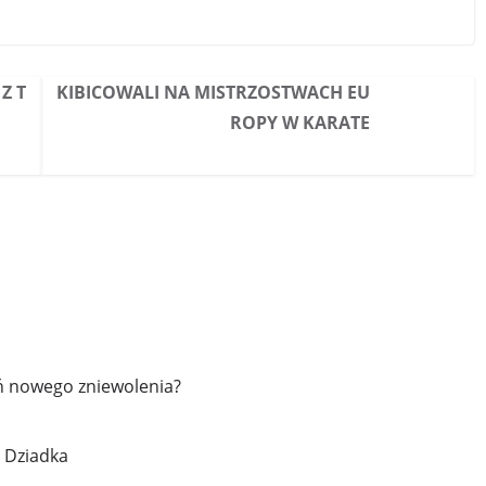
Z T
KIBICOWALI NA MISTRZOSTWACH EU
ROPY W KARATE
eń nowego zniewolenia?
i Dziadka