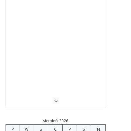
sierpień 2026
P
W
Ś
C
P
S
N