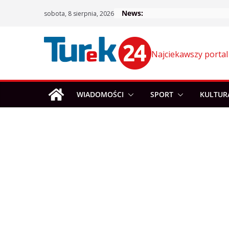
Skip
News:
sobota, 8 sierpnia, 2026
to
content
Najciekawszy portal
WIADOMOŚCI
SPORT
KULTUR