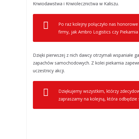
Krwiodawstwa i Krwiolecznictwa w Kaliszu.
Po raz kolejny połączyło nas honorow
firmy, jak Ambro Logistics czy Piekarni
Dzięki pierwszej z nich dawcy otrzymali wspaniałe g
zapachów samochodowych. Z kolei piekarnia zapewni
uczestnicy akcji.
Dziękujemy wszystkim, którzy zdecydowali
zapraszamy na kolejną, która odbędzie 