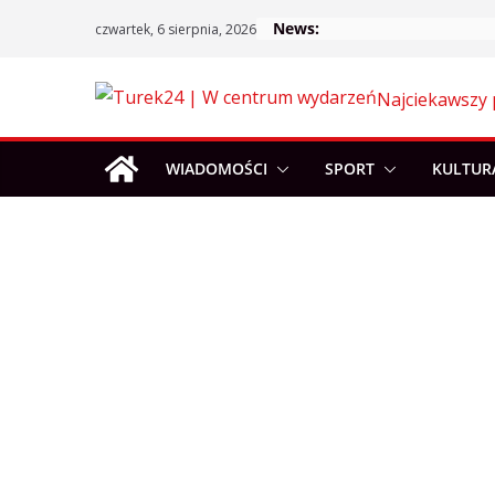
Skip
News:
czwartek, 6 sierpnia, 2026
to
content
Najciekawszy 
WIADOMOŚCI
SPORT
KULTUR