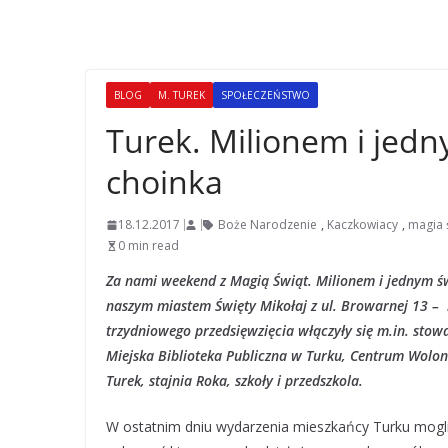
BLOG
M. TUREK
SPOŁECZEŃSTWO
Turek. Milionem i jedn
choinka
18.12.2017
Boże Narodzenie
,
Kaczkowiacy
,
magia 
0 min read
Za nami weekend z Magią Świąt. Milionem i jednym św
naszym miastem Święty Mikołaj z ul. Browarnej 13 – 
trzydniowego przedsięwzięcia włączyły się m.in. stowa
Miejska Biblioteka Publiczna w Turku, Centrum Wolon
Turek, stajnia Roka, szkoły i przedszkola.
W ostatnim dniu wydarzenia mieszkańcy Turku mogli