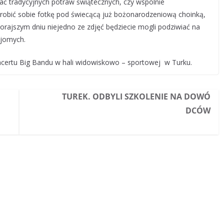
ać tradycyjnych potraw świątecznych, czy wspólnie
obić sobie fotkę pod świecącą już bożonarodzeniową choinką,
zorajszym dniu niejedno ze zdjęć będziecie mogli podziwiać na
ajomych.
ncertu Big Bandu w hali widowiskowo – sportowej w Turku.
TUREK. ODBYLI SZKOLENIE NA DOWÓ
DCÓW