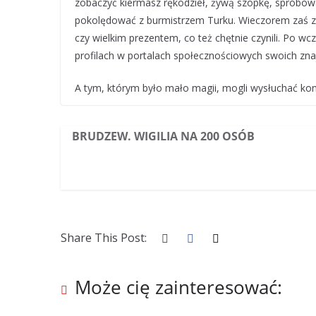
zobaczyć kiermasz rękodzieł, żywą szopkę, spróbow
pokolędować z burmistrzem Turku. Wieczorem zaś zr
czy wielkim prezentem, co też chętnie czynili. Po wc
profilach w portalach społecznościowych swoich zn
A tym, którym było mało magii, mogli wysłuchać ko
BRUDZEW. WIGILIA NA 200 OSÓB
Share This Post:
Może cię zainteresować: