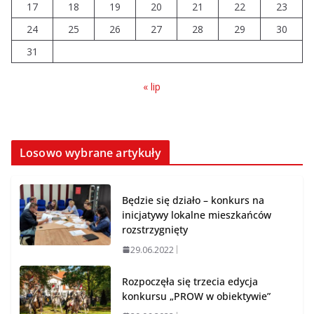
17
18
19
20
21
22
23
07.08.2026
24
25
26
27
28
29
30
31
« lip
Losowo wybrane artykuły
Będzie się działo – konkurs na
inicjatywy lokalne mieszkańców
rozstrzygnięty
29.06.2022
Rozpoczęła się trzecia edycja
konkursu „PROW w obiektywie”