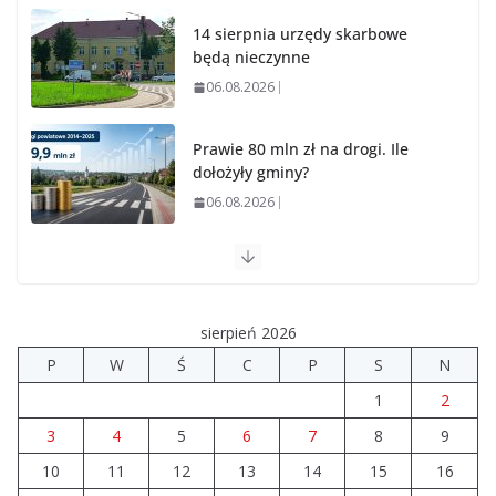
14 sierpnia urzędy skarbowe
będą nieczynne
06.08.2026
Prawie 80 mln zł na drogi. Ile
dołożyły gminy?
06.08.2026
Szkoła we Władysławowie przechodzi modernizację
06.08.2026
sierpień 2026
Prawie 20 tys. zł dla dyrektora szpitala. Podwyżka
P
W
Ś
C
P
S
N
mimo finansowych problemów
1
2
04.08.2026
3
4
5
6
7
8
9
10
11
12
Brylant dla Turku? 255. miejsce
13
14
15
16
trudno uznać za sukces