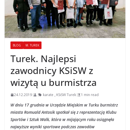
BLOG
M. TUREK
Turek. Najlepsi
zawodnicy KSiSW z
wizytą u burmistrza
24.12.2019
karate
,
KSiSW Turek
1 min read
W dniu 17 grudnia w Urzędzie Miejskim w Turku burmistrz
miasta Romuald Antosik spotkał się z reprezentacją Klubu
Sportów i Sztuk Walk, która w mijającym roku osiągnęła
najwyższe wyniki sportowe podczas zawodów