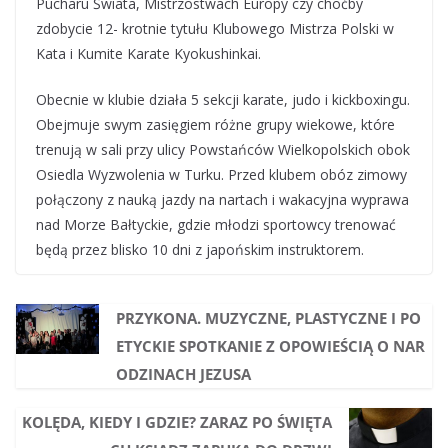
Pucharu Świata, Mistrzostwach Europy czy choćby
zdobycie 12- krotnie tytułu Klubowego Mistrza Polski w
Kata i Kumite Karate Kyokushinkai.
Obecnie w klubie działa 5 sekcji karate, judo i kickboxingu.
Obejmuje swym zasięgiem różne grupy wiekowe, które
trenują w sali przy ulicy Powstańców Wielkopolskich obok
Osiedla Wyzwolenia w Turku. Przed klubem obóz zimowy
połączony z nauką jazdy na nartach i wakacyjna wyprawa
nad Morze Bałtyckie, gdzie młodzi sportowcy trenować
będą przez blisko 10 dni z japońskim instruktorem.
PRZYKONA. MUZYCZNE, PLASTYCZNE I PO
ETYCKIE SPOTKANIE Z OPOWIEŚCIĄ O NAR
ODZINACH JEZUSA
KOLĘDA, KIEDY I GDZIE? ZARAZ PO ŚWIĘTA