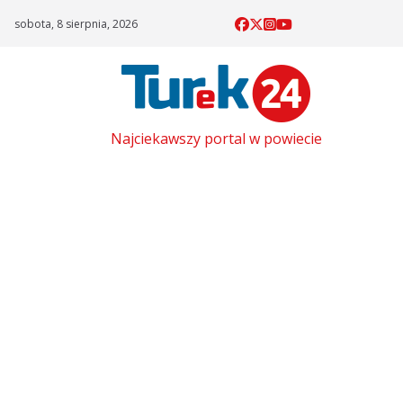
Skip
sobota, 8 sierpnia, 2026
to
content
Najciekawszy portal w powiecie