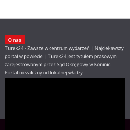
O nas
Turek24 - Zawsze w centrum wydarzeń | Najciekawszy
portal w powiecie | Turek24 jest tytułem prasowym
zarejestrowanym przez Sąd Okręgowy w Koninie.
Portal niezależny od lokalnej władzy.
Kontakt:
email: redakcja@turek24.com.pl
tel. kom. 502 390 836
Reklama
Redakcja
Regulamin
Copyright © Turek24.com.pl Wdrożenie :
Rabnet.pl