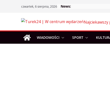
Skip
News:
czwartek, 6 sierpnia, 2026
to
content
Najciekawszy 
WIADOMOŚCI
SPORT
KULTUR