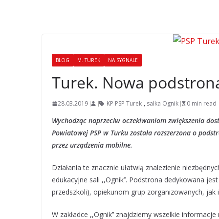
BLOG
M. TUREK
NA SYGNALE
Turek. Nowa podstrona 
28.03.2019
KP PSP Turek
,
salka Ognik
0 min read
Wychodząc naprzeciw oczekiwaniom zwiększenia dostęp
Powiatowej PSP w Turku została rozszerzona o podstr
przez urządzenia mobilne.
Działania te znacznie ułatwią znalezienie niezbędny
edukacyjne sali ,,Ognik’’. Podstrona dedykowana je
przedszkoli), opiekunom grup zorganizowanych, jak 
W zakładce ,,Ognik’’ znajdziemy wszelkie informacje 