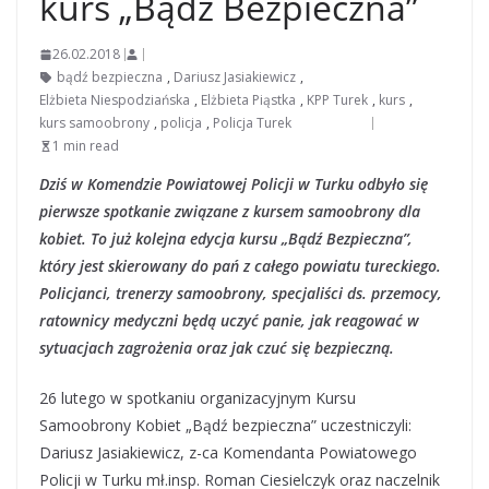
kurs „Bądź Bezpieczna”
26.02.2018
bądź bezpieczna
,
Dariusz Jasiakiewicz
,
Elżbieta Niespodziańska
,
Elżbieta Piąstka
,
KPP Turek
,
kurs
,
kurs samoobrony
,
policja
,
Policja Turek
1 min read
Dziś w Komendzie Powiatowej Policji w Turku odbyło się
pierwsze spotkanie związane z kursem samoobrony dla
kobiet. To już kolejna edycja kursu „Bądź Bezpieczna”,
który jest skierowany do pań z całego powiatu tureckiego.
Policjanci, trenerzy samoobrony, specjaliści ds. przemocy,
ratownicy medyczni będą uczyć panie, jak reagować w
sytuacjach zagrożenia oraz jak czuć się bezpieczną.
26 lutego w spotkaniu organizacyjnym Kursu
Samoobrony Kobiet „Bądź bezpieczna” uczestniczyli:
Dariusz Jasiakiewicz, z-ca Komendanta Powiatowego
Policji w Turku mł.insp. Roman Ciesielczyk oraz naczelnik