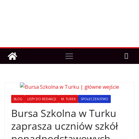
BLOG
LISTY DO REDAKCJI
M. TUREK
SPOŁECZEŃSTWO
Bursa Szkolna w Turku
zaprasza uczniów szkół
ponadpodstawowych