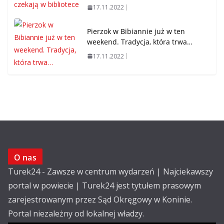
17.11.2022
Pierzok w Bibiannie już w ten
weekend. Tradycja, która trwa…
17.11.2022
O nas
Turek24 - Zawsze w centrum wydarzeń | Najciekawszy
portal w powiecie | Turek24 jest tytułem prasowym
zarejestrowanym przez Sąd Okręgowy w Koninie.
Portal niezależny od lokalnej władzy.