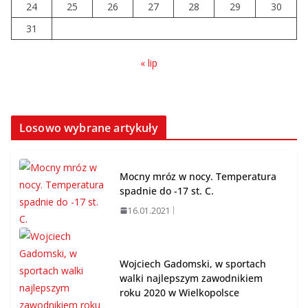
dla strażaków z Turku
24
25
26
27
28
29
30
10.08.2026
31
« lip
Losowo wybrane artykuły
Mocny mróz w nocy. Temperatura
spadnie do -17 st. C.
16.01.2021
Wojciech Gadomski, w sportach
walki najlepszym zawodnikiem
roku 2020 w Wielkopolsce