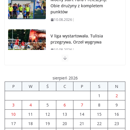
Obie drużyny z kompletem
punktów
10.08.2026
V liga wystartowała. Tulisia
przegrywa, Orzeł wygrywa
10.08.2026
Brylant dla Turku? 255. miejsce trudno uznać za
sukces
sierpień 2026
07.08.2026
P
W
Ś
C
P
S
N
1
2
Akademia Sportu rozpoczęła przygotowania do
nowego sezonu
3
4
5
6
7
8
9
07.08.2026
10
11
12
13
14
15
16
17
18
19
20
21
22
23
Nowy samochód zaopatrzeniowy