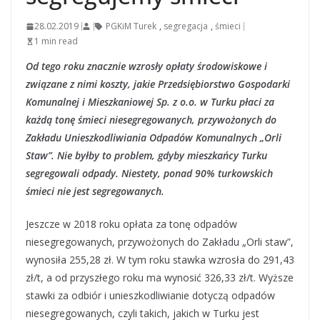
28.02.2019
PGKiM Turek
,
segregacja
,
śmieci
1 min read
Od tego roku znacznie wzrosły opłaty środowiskowe i
związane z nimi koszty, jakie Przedsiębiorstwo Gospodarki
Komunalnej i Mieszkaniowej Sp. z o.o. w Turku płaci za
każdą tonę śmieci niesegregowanych, przywożonych do
Zakładu Unieszkodliwiania Odpadów Komunalnych „Orli
Staw”. Nie byłby to problem, gdyby mieszkańcy Turku
segregowali odpady. Niestety, ponad 90% turkowskich
śmieci nie jest segregowanych.
Jeszcze w 2018 roku opłata za tonę odpadów
niesegregowanych, przywożonych do Zakładu „Orli staw”,
wynosiła 255,28 zł. W tym roku stawka wzrosła do 291,43
zł/t, a od przyszłego roku ma wynosić 326,33 zł/t. Wyższe
stawki za odbiór i unieszkodliwianie dotyczą odpadów
niesegregowanych, czyli takich, jakich w Turku jest