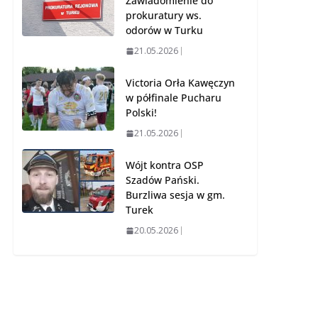
Zawiadomienie do
prokuratury ws.
odorów w Turku
21.05.2026
Victoria Orła Kawęczyn
w półfinale Pucharu
Polski!
21.05.2026
Wójt kontra OSP
Szadów Pański.
Burzliwa sesja w gm.
Turek
20.05.2026