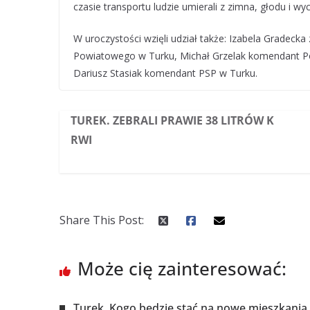
czasie transportu ludzie umierali z zimna, głodu i wy
W uroczystości wzięli udział także: Izabela Gradecka
Powiatowego w Turku, Michał Grzelak komendant Pow
Dariusz Stasiak komendant PSP w Turku.
TUREK. ZEBRALI PRAWIE 38 LITRÓW K
RWI
Share This Post:
Może cię zainteresować:
Turek. Kogo będzie stać na nowe mieszkania