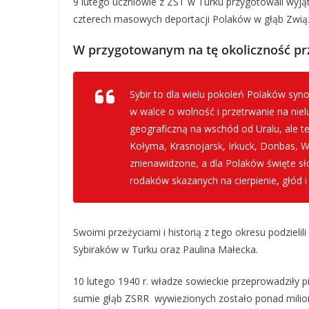
9 lutego uczniowie z ZST w Turku przygotowali wyją
czterech masowych deportacji Polaków w głąb Zwią
W przygotowanym na tę okoliczność pr
Sybir to dla wielu pokoleń Polaków synon
w walce o wolność i przetrwanie na niel
geograficzną na wschód od Uralu, ale te
Kołyma, Krasnojarsk, Irkuck, Donbas, 
znienawidzone, a dla Polaków święte s
rodaków skazanych na cierpienie, głód 
Swoimi przeżyciami i historią z tego okresu podziel
Sybiraków w Turku oraz Paulina Małecka.
10 lutego 1940 r. władze sowieckie przeprowadziły p
sumie głąb ZSRR wywiezionych zostało ponad mili