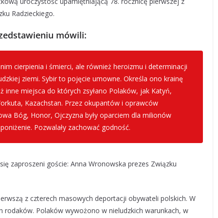
tkową uroczystość upamiętniającą 78. rocznicę pierwszej z
zku Radzieckiego.
zedstawieniu mówili:
im cierpienia i śmierci, ale również heroizmu i determinacji
udzkiej ziemi. Sybir to pojęcie umowne. Określa ono krainę
ż inne miejsca do których zsyłano Polaków, jak Katyń,
Workuta, Kazachstan. Przez okupantów i oprawców
łowa Bóg, Honor, Ojczyzna były oparciem dla milionów
i poniżenie. Pozwalały zachować godność.
ili się zaproszeni goście: Anna Wronowska prezes Związku
ierwszą z czterech masowych deportacji obywateli polskich. W
on rodaków. Polaków wywożono w nieludzkich warunkach, w