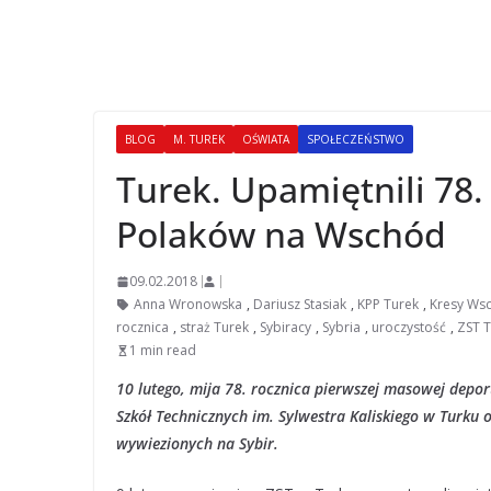
BLOG
M. TUREK
OŚWIATA
SPOŁECZEŃSTWO
Turek. Upamiętnili 78.
Polaków na Wschód
09.02.2018
Anna Wronowska
,
Dariusz Stasiak
,
KPP Turek
,
Kresy Ws
rocznica
,
straż Turek
,
Sybiracy
,
Sybria
,
uroczystość
,
ZST 
1 min read
10 lutego, mija 78. rocznica pierwszej masowej depor
Szkół Technicznych im. Sylwestra Kaliskiego w Turku
wywiezionych na Sybir.