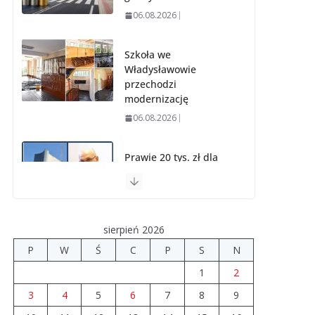
06.08.2026
Szkoła we
Władysławowie
przechodzi
modernizację
06.08.2026
Prawie 20 tys. zł dla
dyrektora szpitala.
Podwyżka mimo
finansowych
problemów
sierpień 2026
04.08.2026
P
W
Ś
C
P
S
N
1
2
Upały groźne dla
zwierząt. Weterynaria
3
4
5
6
7
8
9
apeluje