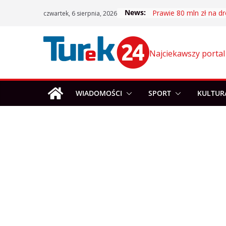
Skip
News:
Prawie 80 mln zł na dr
czwartek, 6 sierpnia, 2026
to
content
Najciekawszy portal
WIADOMOŚCI
SPORT
KULTUR