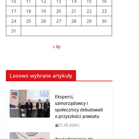
10
11
12
13
14
15
16
04.08.2026
17
18
19
20
21
22
23
24
25
26
Wiata Wielkopolska.
27
28
29
30
Dotacje nawet do 300
31
tys. zł
04.08.2026
« lip
14 sierpnia urzędy
skarbowe będą
nieczynne
Losowo wybrane artykuły
06.08.2026
Eksperci,
samorządowcy i
społecznicy debatowali
o przyszłości powiatu
21.05.2026