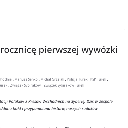
 rocznicę pierwszej wywózki
chodnie
,
Mariusz Seńko
,
Michał Grzelak
,
Policja Turek
,
PSP Turek
,
Turek
,
Związek Sybiraków
,
Związek Sybiraków Turek
tacji Polaków z Kresów Wschodnich na Syberię. Dziś w Zespole
 oddano hołd i przypomniano historię naszych rodaków