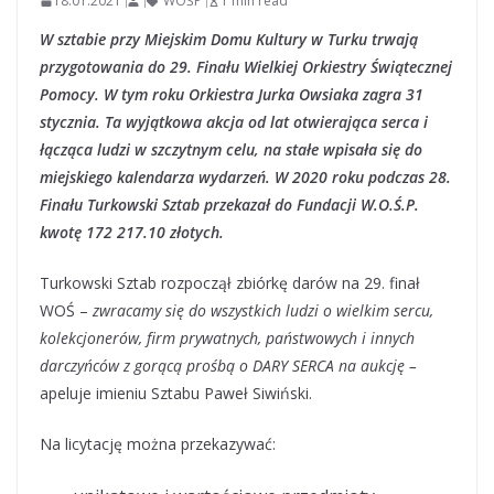
18.01.2021
WOŚP
1 min read
W sztabie przy Miejskim Domu Kultury w Turku trwają
przygotowania do 29. Finału Wielkiej Orkiestry Świątecznej
Pomocy. W tym roku Orkiestra Jurka Owsiaka zagra 31
stycznia.
Ta wyjątkowa akcja od lat otwierająca serca i
łącząca ludzi w szczytnym celu, na stałe wpisała się do
miejskiego kalendarza wydarzeń. W 2020 roku podczas 28.
Finału Turkowski Sztab przekazał do Fundacji W.O.Ś.P.
kwotę 172 217.10 złotych.
Turkowski Sztab rozpoczął zbiórkę darów na 29. finał
WOŚ –
zwracamy się do wszystkich ludzi o wielkim sercu,
kolekcjonerów, firm prywatnych, państwowych i innych
darczyńców z gorącą prośbą o DARY SERCA na aukcję –
apeluje imieniu Sztabu Paweł Siwiński.
Na licytację można przekazywać: