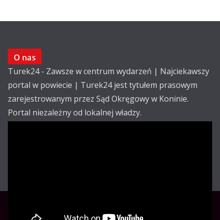
O nas
Turek24 - Zawsze w centrum wydarzeń | Najciekawszy
portal w powiecie | Turek24 jest tytułem prasowym
zarejestrowanym przez Sąd Okręgowy w Koninie.
Portal niezależny od lokalnej władzy.
Kontakt:
email: redakcja@turek24.com.pl
tel. kom. 502 390 836
Reklama
Redakcja
Regulamin
Copyright © Turek24.com.pl Wdrożenie :
Rabnet.pl