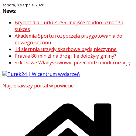
Skip
sobota, 8 sierpnia, 2026
News:
to
content
Brylant dla Turku? 255. miejsce trudno uznać za
sukces
Akademia Sportu rozpoczęła przygotowania do
nowego sezonu
14 sierpnia urzędy skarbowe będą nieczynne
Prawie 80 mln zł na drogi. Ile dołożyły gminy?
Szkoła we Władysławowie przechodzi modernizację
Najciekawszy portal w powiecie