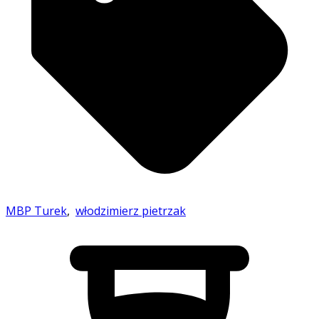
MBP Turek
,
włodzimierz pietrzak