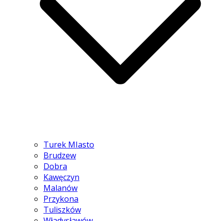
Turek MIasto
Brudzew
Dobra
Kawęczyn
Malanów
Przykona
Tuliszków
Władysławów