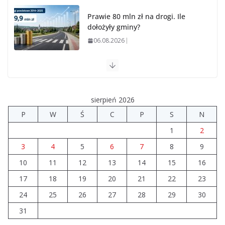
Prawie 80 mln zł na drogi. Ile
dołożyły gminy?
06.08.2026
Szkoła we Władysławowie
przechodzi modernizację
06.08.2026
sierpień 2026
P
W
Ś
C
P
S
N
Prawie 20 tys. zł dla dyrektora
1
2
szpitala. Podwyżka mimo
finansowych problemów
3
4
5
6
7
8
9
04.08.2026
10
11
12
13
14
15
16
17
18
19
20
21
22
23
Brylant dla Turku? 255. miejsce
trudno uznać za sukces
24
25
26
27
28
29
30
07.08.2026
31