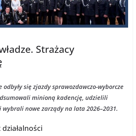
ładze. Strażacy
ę
e odbyły się zjazdy sprawozdawczo-wyborcze
odsumowali minioną kadencję, udzielili
 wybrali nowe zarządy na lata 2026–2031.
 działalności