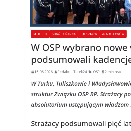
M. TUREK
STRAŻ POŻARNA
TULISZKÓW
WŁADYSŁAWÓW
W OSP wybrano nowe w
podsumowali kadencj
15.06.2026
Redakcja Turek24
OSP
2 min read
W Turku, Tuliszkowie i Władysławowi
struktur Związku OSP RP. Strażacy p
absolutorium ustępującym władzom i
Strażacy podsumowali pięć lat