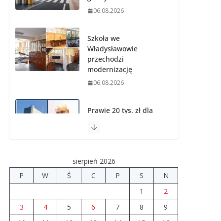
06.08.2026
Szkoła we
Władysławowie
przechodzi
modernizację
06.08.2026
Prawie 20 tys. zł dla
dyrektora szpitala.
Podwyżka mimo
finansowych
problemów
sierpień 2026
04.08.2026
P
W
Ś
C
P
S
N
1
2
Upały groźne dla
zwierząt. Weterynaria
3
4
5
6
7
8
9
apeluje