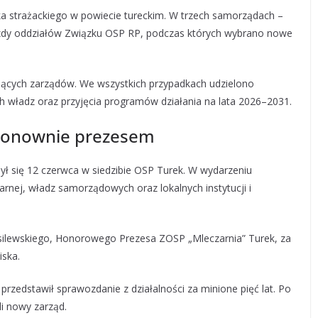
ka strażackiego w powiecie tureckim. W trzech samorządach –
jazdy oddziałów Związku OSP RP, podczas których wybrano nowe
ujących zarządów. We wszystkich przypadkach udzielono
 władz oraz przyjęcia programów działania na lata 2026–2031.
 ponownie prezesem
ył się 12 czerwca w siedzibie OSP Turek. W wydarzeniu
arnej, władz samorządowych oraz lokalnych instytucji i
ilewskiego, Honorowego Prezesa ZOSP „Mleczarnia” Turek, za
iska.
rzedstawił sprawozdanie z działalności za minione pięć lat. Po
li nowy zarząd.