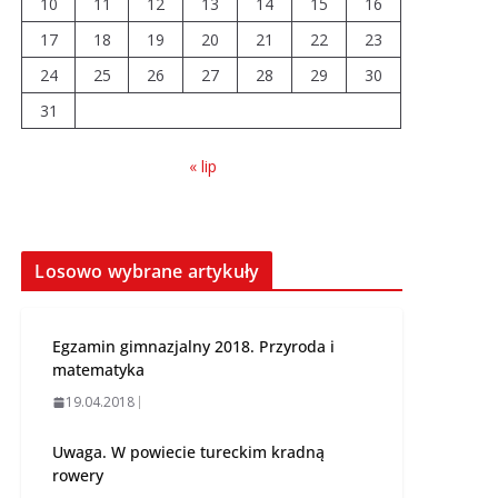
10
11
12
13
14
15
16
04.08.2026
17
18
19
20
21
22
23
24
25
26
Wiata Wielkopolska.
27
28
29
30
Dotacje nawet do 300
31
tys. zł
04.08.2026
« lip
14 sierpnia urzędy
skarbowe będą
nieczynne
Losowo wybrane artykuły
06.08.2026
Egzamin gimnazjalny 2018. Przyroda i
matematyka
19.04.2018
Uwaga. W powiecie tureckim kradną
rowery