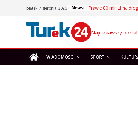
Skip
News:
Prawie 80 mln zł na drogi
piątek, 7 sierpnia, 2026
to
content
Najciekawszy portal
WIADOMOŚCI
SPORT
KULTUR