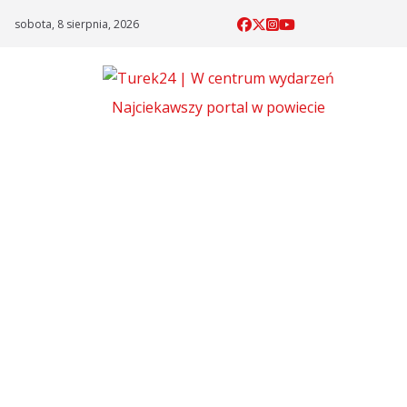
Skip
sobota, 8 sierpnia, 2026
to
content
Najciekawszy portal w powiecie