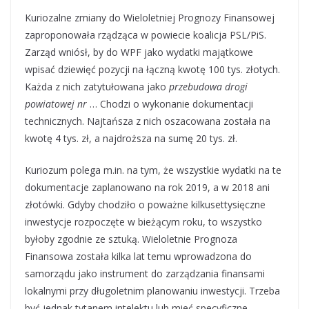
Kuriozalne zmiany do Wieloletniej Prognozy Finansowej
zaproponowała rządząca w powiecie koalicja PSL/PiS.
Zarząd wniósł, by do WPF jako wydatki majątkowe
wpisać dziewięć pozycji na łączną kwotę 100 tys. złotych.
Każda z nich zatytułowana jako
przebudowa drogi
powiatowej nr
… Chodzi o wykonanie dokumentacji
technicznych. Najtańsza z nich oszacowana została na
kwotę 4 tys. zł, a najdroższa na sumę 20 tys. zł.
Kuriozum polega m.in. na tym, że wszystkie wydatki na te
dokumentacje zaplanowano na rok 2019, a w 2018 ani
złotówki. Gdyby chodziło o poważne kilkusettysięczne
inwestycje rozpoczęte w bieżącym roku, to wszystko
byłoby zgodnie ze sztuką. Wieloletnie Prognoza
Finansowa została kilka lat temu wprowadzona do
samorządu jako instrument do zarządzania finansami
lokalnymi przy długoletnim planowaniu inwestycji. Trzeba
być jednak tytanem intelektu lub mieć specyficzne