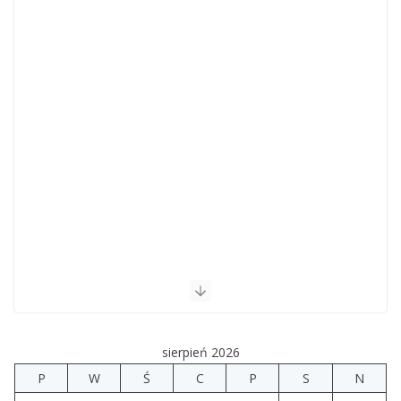
sierpień 2026
P
W
Ś
C
P
S
N