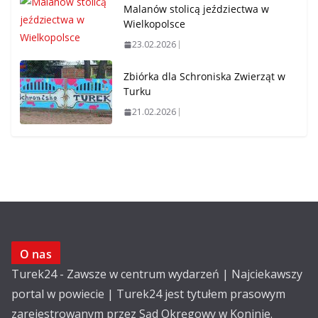
Malanów stolicą jeździectwa w
Wielkopolsce
23.02.2026
Zbiórka dla Schroniska Zwierząt w
Turku
21.02.2026
O nas
Turek24 - Zawsze w centrum wydarzeń | Najciekawszy
portal w powiecie | Turek24 jest tytułem prasowym
zarejestrowanym przez Sąd Okręgowy w Koninie.