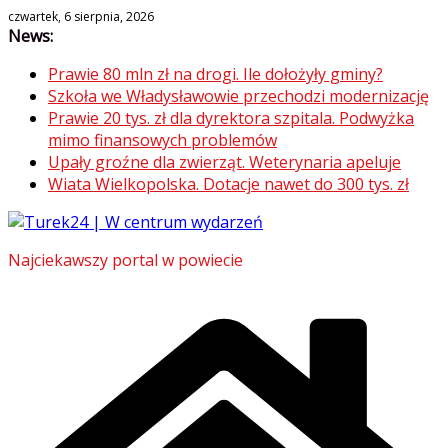
Skip
czwartek, 6 sierpnia, 2026
News:
to
content
Prawie 80 mln zł na drogi. Ile dołożyły gminy?
Szkoła we Władysławowie przechodzi modernizację
Prawie 20 tys. zł dla dyrektora szpitala. Podwyżka
mimo finansowych problemów
Upały groźne dla zwierząt. Weterynaria apeluje
Wiata Wielkopolska. Dotacje nawet do 300 tys. zł
Najciekawszy portal w powiecie