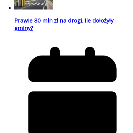
Prawie 80 mln zł na drogi. Ile dołożyły
gminy?