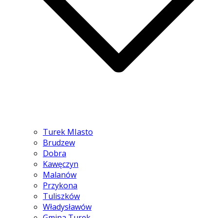
Turek MIasto
Brudzew
Dobra
Kawęczyn
Malanów
Przykona
Tuliszków
Władysławów
Gmina Turek