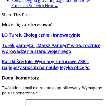
Pełna przygód gra „Language Abenteuer” w
Kaczkach Średnich
Next →
Share This Post:
Może cię zainteresować:
LO Turek. Ekologicznie i innowacyjnie
Turek pamięta. „Marsz Pamięci” w 36. rocznicę
wprowadzenia stanu wojennego
Kaczki Średnie. Wymiany kulturowe ZSR –
najlepszy sposób na naukę języka obcego!
Dodaj komentarz
Twój adres email nie zostanie opublikowany.
Wymagane
pola są oznaczone
*