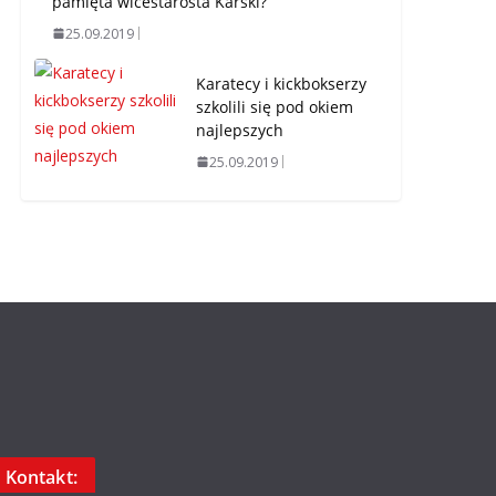
pamięta wicestarosta Karski?
25.09.2019
Karatecy i kickbokserzy
szkolili się pod okiem
najlepszych
25.09.2019
Kontakt: