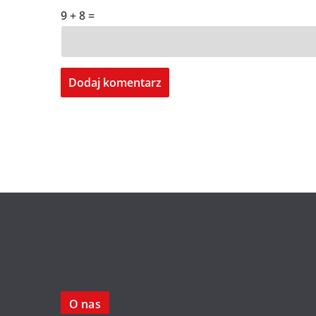
9 + 8 =
O nas