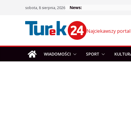
Skip
News:
sobota, 8 sierpnia, 2026
to
content
Najciekawszy portal
WIADOMOŚCI
SPORT
KULTUR