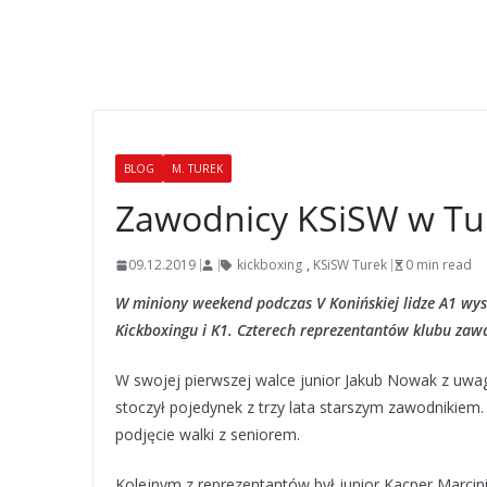
BLOG
M. TUREK
Zawodnicy KSiSW w Tur
09.12.2019
kickboxing
,
KSiSW Turek
0 min read
W miniony weekend podczas V Konińskiej lidze A1 wys
Kickboxingu i K1. Czterech reprezentantów klubu zaw
W swojej pierwszej walce junior Jakub Nowak z uwa
stoczył pojedynek z trzy lata starszym zawodnikiem.
podjęcie walki z seniorem.
Kolejnym z reprezentantów był junior Kacper Marcinia