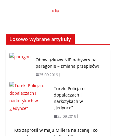
« lip
Losowo wybrane artykuły
Obowiązkowy NIP nabywcy na
paragonie – zmiana przepisów!
25.09.2019
Turek. Policja o
dopalaczach i
narkotykach w
„Jedynce”
25.09.2019
Kto zaprosił w maju Millera na scenę i co