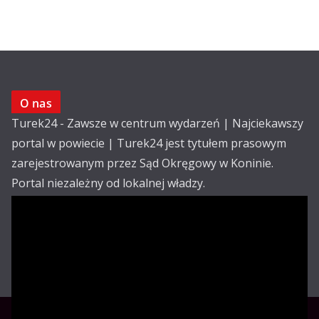
O nas
Turek24 - Zawsze w centrum wydarzeń | Najciekawszy
portal w powiecie | Turek24 jest tytułem prasowym
zarejestrowanym przez Sąd Okręgowy w Koninie.
Portal niezależny od lokalnej władzy.
Kontakt:
email: redakcja@turek24.com.pl
tel. kom. 502 390 836
Reklama
Redakcja
Regulamin
Copyright © Turek24.com.pl Wdrożenie :
Rabnet.pl