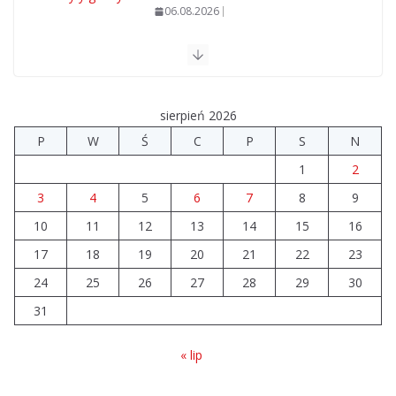
06.08.2026
Prawie 20 tys. zł dla dyrektora szpitala. Podwyżka
mimo finansowych problemów
sierpień 2026
04.08.2026
P
W
Ś
C
P
S
N
Brylant dla Turku? 255. miejsce
1
2
trudno uznać za sukces
3
4
5
6
7
8
9
07.08.2026
10
11
12
13
14
15
16
17
18
19
20
21
22
23
24
25
26
27
28
29
30
31
« lip