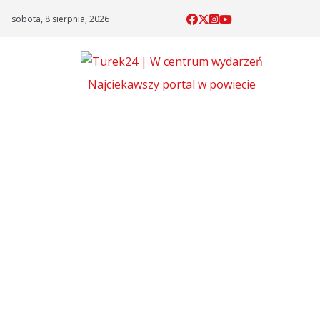
Skip
sobota, 8 sierpnia, 2026
to
content
Najciekawszy portal w powiecie