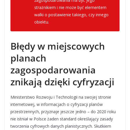
zagospodarowania ma być jego
strażnikiem i nie może być elementem
walki o postawienie takiego, czy innego
obiektu.
–
wyjaśnia Sławomir Hemerling-Kowalczyk,
Błędy w miejscowych
planach
zagospodarowania
znikają dzięki cyfryzacji
Ministerstwo Rozwoju i Technologii na swojej stronie
internetowej, w informacjach o cyfryzacji planów
przestrzennych, przyznaje jeszcze jedno – do 2020 roku
nie istniał w Polsce żaden standard określający zasady
tworzenia cyfrowych danych planistycznych. Skutkiem