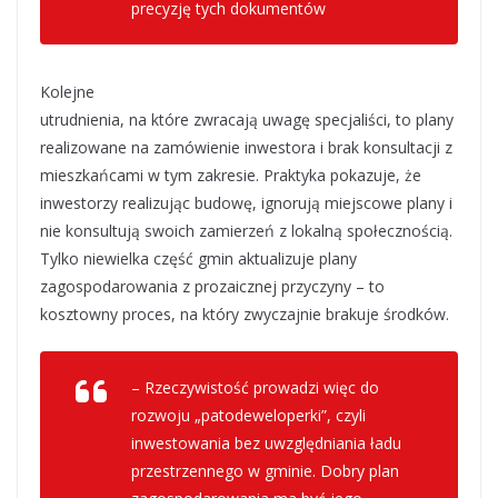
precyzję tych dokumentów
–
wyjaśnia Sławomir Hemerling-Kowalczyk,
Prezes GIAP Sp. z o.o.
Kolejne
utrudnienia, na które zwracają uwagę specjaliści, to plany
realizowane na zamówienie inwestora i brak konsultacji z
mieszkańcami w tym zakresie. Praktyka pokazuje, że
inwestorzy realizując budowę, ignorują miejscowe plany i
nie konsultują swoich zamierzeń z lokalną społecznością.
Tylko niewielka część gmin aktualizuje plany
zagospodarowania z prozaicznej przyczyny – to
kosztowny proces, na który zwyczajnie brakuje środków.
– Rzeczywistość prowadzi więc do
rozwoju „patodeweloperki”, czyli
inwestowania bez uwzględniania ładu
przestrzennego w gminie.
Dobry plan