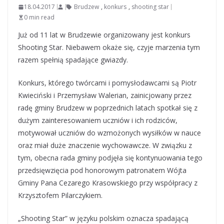
18.04.2017
Brudzew
,
konkurs
,
shooting star
0 min read
Już od 11 lat w Brudzewie organizowany jest konkurs
Shooting Star. Niebawem okaże się, czyje marzenia tym
razem spełnią spadające gwiazdy.
Konkurs, którego twórcami i pomysłodawcami są Piotr
Kwieciński i Przemysław Walerian, zainicjowany przez
radę gminy Brudzew w poprzednich latach spotkał się z
dużym zainteresowaniem uczniów i ich rodziców,
motywował uczniów do wzmożonych wysiłków w nauce
oraz miał duże znaczenie wychowawcze. W związku z
tym, obecna rada gminy podjęła się kontynuowania tego
przedsięwzięcia pod honorowym patronatem Wójta
Gminy Pana Cezarego Krasowskiego przy współpracy z
Krzysztofem Pilarczykiem.
„Shooting Star” w języku polskim oznacza spadającą