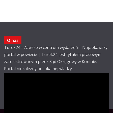
O nas
Turek24 - Zawsze w centrum wydarzeń | Najciekawszy
portal w powiecie | Turek24 jest tytułem prasowym
zarejestrowanym przez Sąd Okręgowy w Koninie.
Portal niezależny od lokalnej władzy.
Kontakt:
email: redakcja@turek24.com.pl
tel. kom. 502 390 836
Reklama
Redakcja
Regulamin