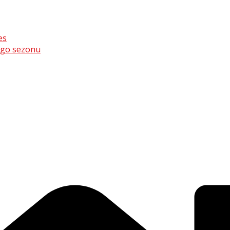
es
ego sezonu