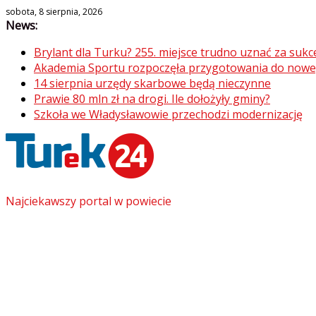
Skip
sobota, 8 sierpnia, 2026
News:
to
content
Brylant dla Turku? 255. miejsce trudno uznać za sukc
Akademia Sportu rozpoczęła przygotowania do now
14 sierpnia urzędy skarbowe będą nieczynne
Prawie 80 mln zł na drogi. Ile dołożyły gminy?
Szkoła we Władysławowie przechodzi modernizację
Najciekawszy portal w powiecie