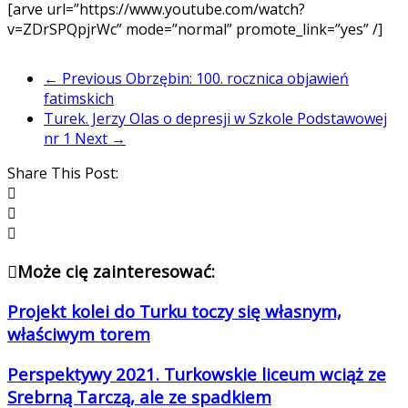
[arve url=”https://www.youtube.com/watch?
v=ZDrSPQpjrWc” mode=”normal” promote_link=”yes” /]
← Previous
Obrzębin: 100. rocznica objawień
fatimskich
Turek. Jerzy Olas o depresji w Szkole Podstawowej
nr 1
Next →
Share This Post:
Może cię zainteresować:
Projekt kolei do Turku toczy się własnym,
właściwym torem
Perspektywy 2021. Turkowskie liceum wciąż ze
Srebrną Tarczą, ale ze spadkiem