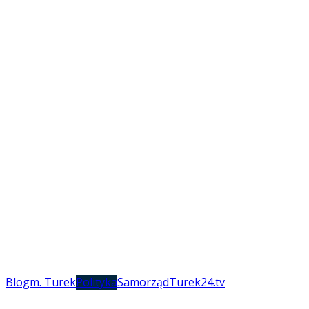
Blog
m. Turek
Polityka
Samorząd
Turek24.tv