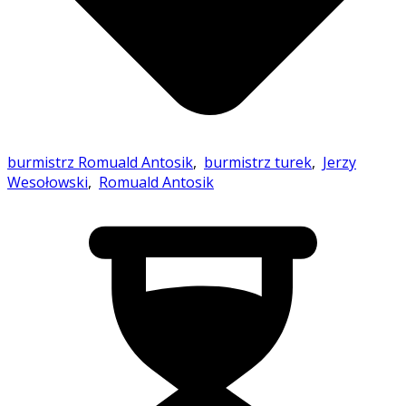
burmistrz Romuald Antosik
,
burmistrz turek
,
Jerzy
Wesołowski
,
Romuald Antosik