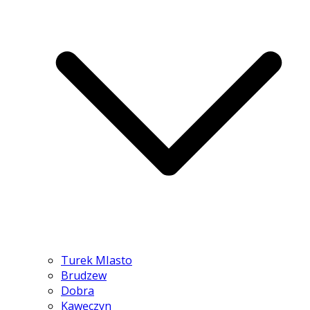
Turek MIasto
Brudzew
Dobra
Kawęczyn