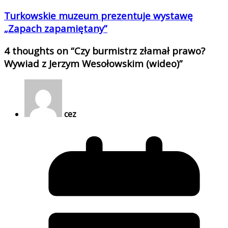
Turkowskie muzeum prezentuje wystawę
„Zapach zapamiętany”
4 thoughts on “
Czy burmistrz złamał prawo?
Wywiad z Jerzym Wesołowskim (wideo)
”
cez