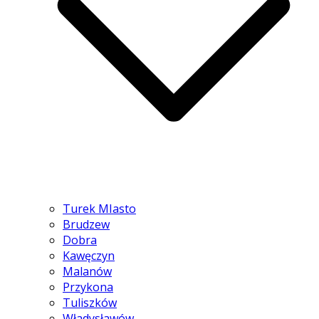
Turek MIasto
Brudzew
Dobra
Kawęczyn
Malanów
Przykona
Tuliszków
Władysławów