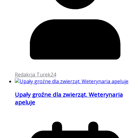
Redakcja Turek24
Upały groźne dla zwierząt. Weterynaria
apeluje