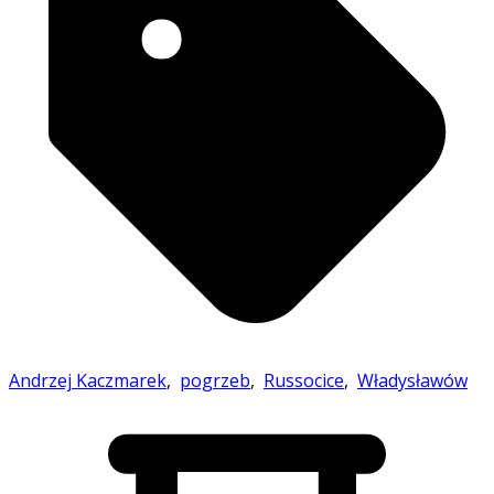
Andrzej Kaczmarek
,
pogrzeb
,
Russocice
,
Władysławów