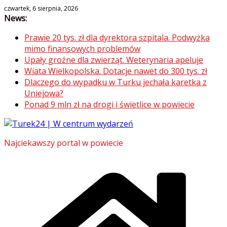
Skip
czwartek, 6 sierpnia, 2026
News:
to
content
Prawie 20 tys. zł dla dyrektora szpitala. Podwyżka
mimo finansowych problemów
Upały groźne dla zwierząt. Weterynaria apeluje
Wiata Wielkopolska. Dotacje nawet do 300 tys. zł
Dlaczego do wypadku w Turku jechała karetka z
Uniejowa?
Ponad 9 mln zł na drogi i świetlice w powiecie
Najciekawszy portal w powiecie