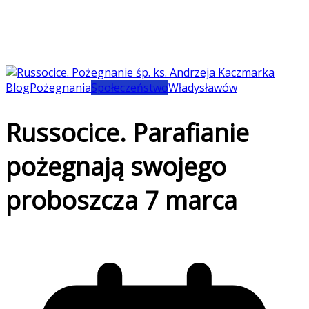
Blog
Pożegnania
Społeczeństwo
Władysławów
Russocice. Parafianie
pożegnają swojego
proboszcza 7 marca