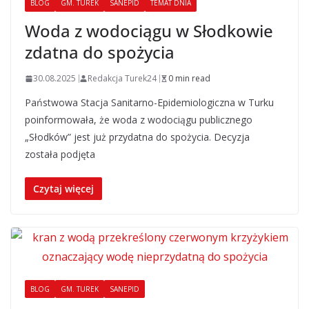
BLOG
GM. TUREK
SANEPID
TEMAT DNIA
Woda z wodociągu w Słodkowie
zdatna do spożycia
30.08.2025
Redakcja Turek24
0 min read
Państwowa Stacja Sanitarno-Epidemiologiczna w Turku
poinformowała, że woda z wodociągu publicznego
„Słodków” jest już przydatna do spożycia. Decyzja
została podjęta
Czytaj więcej
BLOG
GM. TUREK
SANEPID