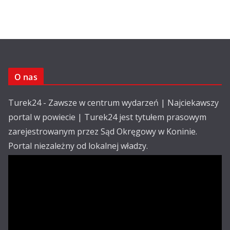
O nas
Turek24 - Zawsze w centrum wydarzeń | Najciekawszy
portal w powiecie | Turek24 jest tytułem prasowym
zarejestrowanym przez Sąd Okręgowy w Koninie.
Portal niezależny od lokalnej władzy.
Kontakt:
email: redakcja@turek24.com.pl
tel. kom. 502 390 836
Reklama
Redakcja
Regulamin