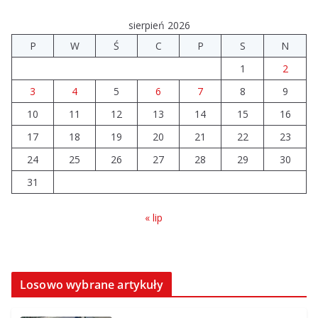
04.08.2026
sierpień 2026
P
W
Ś
C
P
S
N
Brylant dla Turku? 255. miejsce trudno uznać za
1
2
sukces
07.08.2026
3
4
5
6
7
8
9
10
11
12
13
14
15
16
Akademia Sportu rozpoczęła
17
18
19
20
21
22
23
przygotowania do nowego sezonu
24
25
26
27
28
29
30
07.08.2026
31
« lip
Losowo wybrane artykuły