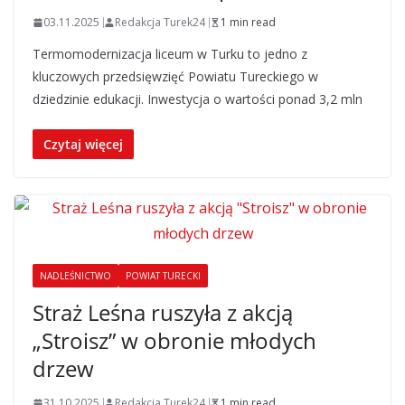
03.11.2025
Redakcja Turek24
1 min read
Termomodernizacja liceum w Turku to jedno z
kluczowych przedsięwzięć Powiatu Tureckiego w
dziedzinie edukacji. Inwestycja o wartości ponad 3,2 mln
Czytaj więcej
NADLEŚNICTWO
POWIAT TURECKI
Straż Leśna ruszyła z akcją
„Stroisz” w obronie młodych
drzew
31.10.2025
Redakcja Turek24
1 min read