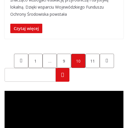
lokalną. Dzięki wsparciu Wojewódzkiego Funduszu
Ochrony Środowiska powstała
Czytaj więcej
Stronicowanie
1
…
9
10
11
wpisów
Szukaj