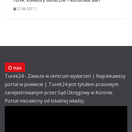
Turek. Kolektory słoneczne – komunikat BMT
27.06.2017
O nas
Turek24 - Zawsze w centrum wydarzeń | Najciekawszy
portal w powiecie | Turek24 jest tytułem prasowym
zarejestrowanym przez Sąd Okręgowy w Koninie.
Portal niezależny od lokalnej władzy.
Kontakt:
email: redakcja@turek24.com.pl
tel. kom. 502 390 836