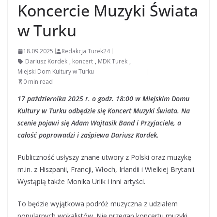
Koncercie Muzyki Świata
w Turku
18.09.2025
Redakcja Turek24
Dariusz Kordek
,
koncert
,
MDK Turek
,
Miejski Dom Kultury w Turku
0 min read
17 października 2025 r. o godz. 18:00 w Miejskim Domu
Kultury w Turku odbędzie się
Koncert Muzyki Świata
. Na
scenie pojawi się
Adam Wojtasik Band i Przyjaciele
, a
całość poprowadzi i zaśpiewa
Dariusz Kordek
.
Publiczność usłyszy znane utwory z Polski oraz muzykę
m.in. z Hiszpanii, Francji, Włoch, Irlandii i Wielkiej Brytanii.
Wystąpią także Monika Urlik i inni artyści.
To będzie wyjątkowa podróż muzyczna z udziałem
popularnych wokalistów. Nie przegap koncertu muzyki