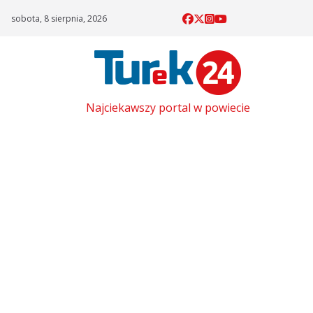
Skip
sobota, 8 sierpnia, 2026
to
content
Najciekawszy portal w powiecie