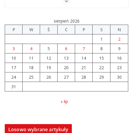
Szkoła we Władysławowie przechodzi modernizację
06.08.2026
sierpień 2026
Prawie 20 tys. zł dla dyrektora szpitala. Podwyżka
P
W
Ś
C
P
S
N
mimo finansowych problemów
1
2
04.08.2026
3
4
5
6
7
8
9
10
11
12
Brylant dla Turku? 255. miejsce
13
14
15
16
trudno uznać za sukces
17
18
19
20
21
22
23
07.08.2026
24
25
26
27
28
29
30
31
« lip
Losowo wybrane artykuły