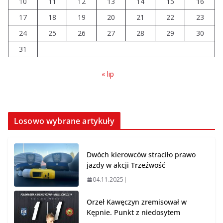
10
11
12
13
14
15
16
17
18
19
20
21
22
23
Brylant dla Turku? 255. miejsce
trudno uznać za sukces
24
25
26
27
28
29
30
07.08.2026
31
« lip
Losowo wybrane artykuły
Dwóch kierowców straciło prawo
jazdy w akcji Trzeźwość
04.11.2025
Orzeł Kawęczyn zremisował w
Kępnie. Punkt z niedosytem