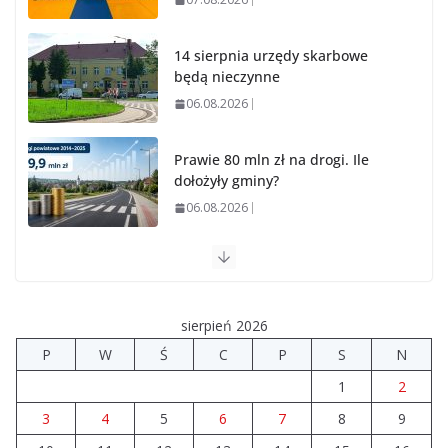
14 sierpnia urzędy skarbowe
będą nieczynne
06.08.2026
Prawie 80 mln zł na drogi. Ile
dołożyły gminy?
06.08.2026
Szkoła we Władysławowie
przechodzi modernizację
06.08.2026
sierpień 2026
P
W
Ś
C
P
S
N
Prawie 20 tys. zł dla dyrektora
1
2
szpitala. Podwyżka mimo
finansowych problemów
3
4
5
6
7
8
9
04.08.2026