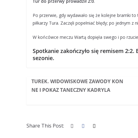
Tur do przerwy prowadził 2:0
.
Po przerwie, gdy wydawało się że kolejne bramki to 
piłkarzy Tura. Zaczęli popełniać błędy; po jednym z
W końcówce meczu Wartą dopięła swego i po rzuci
Spotkanie zakończyło się remisem 2:2. 
sezonie.
TUREK. WIDOWISKOWE ZAWODY KON
NE I POKAZ TANECZNY KADRYLA
Share This Post: