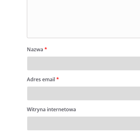
Nazwa
*
Adres email
*
Witryna internetowa