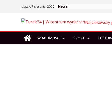
Skip
News:
piątek, 7 sierpnia, 2026
to
content
Najciekawszy 
WIADOMOŚCI
SPORT
KULTUR