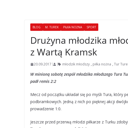
BLOG
M. TUREK
PIŁKA NOŻNA
SPORT
Drużyna młodzika młod
z Wartą Kramsk
20.09.2017
młodzik młodszy
,
piłka nożna
,
Tur Ture
W minioną sobotę zespół młodzika młodszego Tura Tur
padł remis 2:2
Mecz od początku układał się po myśli Tura, który p
podbramkowych. Jedną z nich po pięknej akcji dwójk
prowadzenie 1:0.
Jeszcze przed przerwą młodzi piłkarze z Turku zdoby