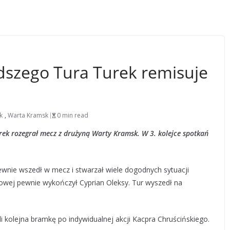
szego Tura Turek remisuje
k
,
Warta Kramsk
0 min read
ek rozegrał mecz z drużyną Warty Kramsk. W 3. kolejce spotkań
ewnie wszedł w mecz i stwarzał wiele dogodnych sytuacji
owej pewnie wykończył Cyprian Oleksy. Tur wyszedł na
li kolejna bramkę po indywidualnej akcji Kacpra Chruścińskiego.