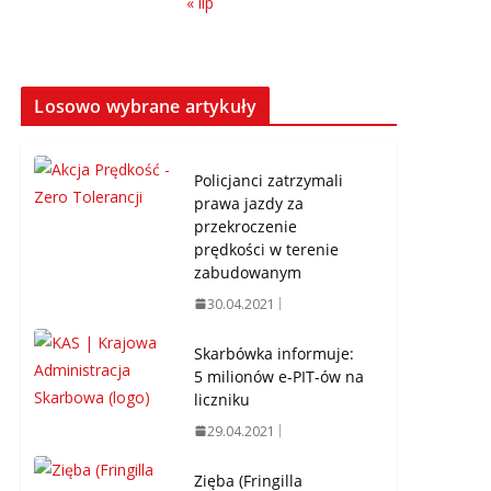
« lip
Losowo wybrane artykuły
Policjanci zatrzymali
prawa jazdy za
przekroczenie
prędkości w terenie
zabudowanym
30.04.2021
Skarbówka informuje:
5 milionów e-PIT-ów na
liczniku
29.04.2021
Zięba (Fringilla