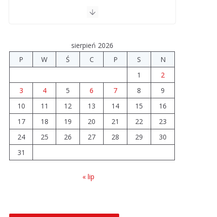
drogi. Ile dołożyły
gminy?
06.08.2026
sierpień 2026
Szkoła we
P
W
Ś
C
P
S
N
Władysławowie
1
2
przechodzi
modernizację
3
4
5
6
7
8
9
06.08.2026
10
11
12
13
14
15
16
17
18
19
20
21
22
23
Prawie 20 tys. zł dla
24
25
26
dyrektora szpitala.
27
28
29
30
Podwyżka mimo
31
finansowych
problemów
« lip
04.08.2026
Brylant dla Turku? 255.