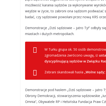
możliwość karania sędziów za wykonywanie wyroków T
wejdzie w życie, to zabroni ona sędziom podważać s
badać, czy sędziowie powołani przez nową KRS orzek
Demonstracje „Dziś sędziowie – jutro Ty!” odbyły się
miastach i dużych metropoliach.
W Turku grupa ok. 50 osób demonstrow
zgromadzenia zwrócono uwagę, iż
usta
dyscyplinującą sędziów w Związku Rad
Zebrani skandowali hasła „
Wolne sądy;
Demonstracje pod hasłem „Dziś sędziowie – jutro Ty
Obrony Demokracji, stowarzyszenia sędziowskie „Ius
Omnia”, Obywatele RP i Helsińska Fundacja Praw Cz