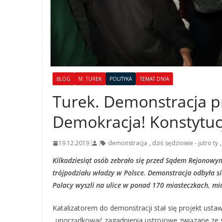
BLOG
M. TUREK
POLITYKA
TEMAT DNIA
Turek. Demonstracja p
Demokracja! Konstytuc
19.12.2019
demonstracja
,
dziś sędziowie - jutro ty
Kilkadziesiąt osób zebrało się przed Sądem Rejonow
trójpodziału władzy w Polsce. Demonstracja odbyła się
Polacy wyszli na ulice w ponad 170 miasteczkach, mi
Katalizatorem do demonstracji stał się projekt usta
„uporządkować zagadnienia ustrojowe związane ze st