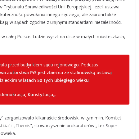
rybunału Sprawiedliwości Unii Europejskiej. Jeżeli ustawa
kuteczność powołania innego sędziego, ale zabroni także
ają w sądach zgodnie z unijnymi standardami niezależności.
 w całej Polsce. Ludzie wyszli na ulice w małych miasteczkach,
ała przed budynkiem sądu rejonowego. Podczas
wa autorstwa PiS jest zbieżna ze stalinowską ustawą
zieckim w latach 50-tych ubiegłego wieku
.
 demokracja; Konstytucja
„.
” zorganizowało kilkanaście środowisk, w tym m.in. Komitet
titia” i „Themis”, stowarzyszenie prokuratorów „Lex Super
łowieka.