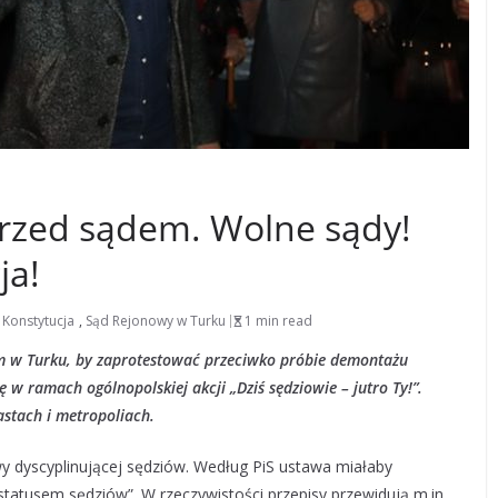
rzed sądem. Wolne sądy!
ja!
,
Konstytucja
,
Sąd Rejonowy w Turku
1 min read
ym w Turku, by zaprotestować przeciwko próbie demontażu
 w ramach ogólnopolskiej akcji „Dziś sędziowie – jutro Ty!”.
astach i metropoliach.
wy dyscyplinującej sędziów. Według PiS ustawa miałaby
atusem sędziów”. W rzeczywistości przepisy przewidują m.in.