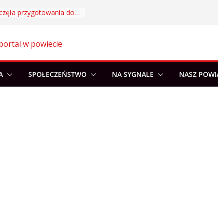
Akademia Sportu rozpoczęła przygotowania do nowego sezonu
portal w powiecie
A
SPOŁECZEŃSTWO
NA SYGNALE
NASZ POWI