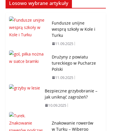
miejsce trudno uznać
Losowo wybrane artykuły
za sukces
07.08.2026
Fundusze unijne
wesprą szkoły w Kole i
Turku
11.09.2025
Drużyny z powiatu
tureckiego w Pucharze
Polski
11.09.2025
Bezpieczne grzybobranie –
jak uniknąć zagrożeń?
10.09.2025
Znakowanie rowerów
w Turku – Wiberoo