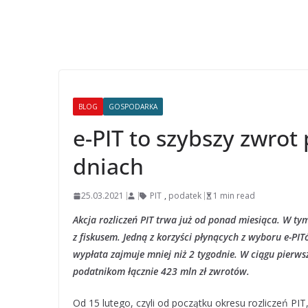
BLOG
GOSPODARKA
e-PIT to szybszy zwrot
dniach
25.03.2021
PIT
,
podatek
1 min read
Akcja rozliczeń PIT trwa już od ponad miesiąca. W tym
z fiskusem. Jedną z korzyści płynących z wyboru e-P
wypłata zajmuje mniej niż 2 tygodnie. W ciągu pierwsz
podatnikom łącznie 423 mln zł zwrotów.
Od 15 lutego, czyli od początku okresu rozliczeń PIT