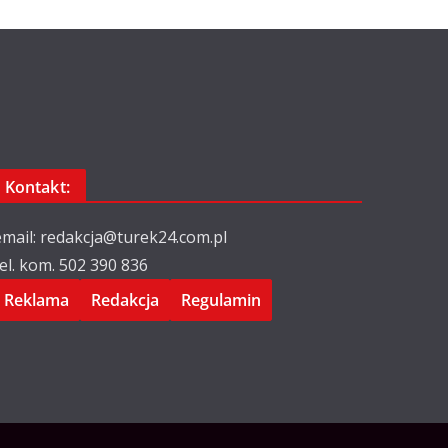
Kontakt:
email: redakcja@turek24.com.pl
tel. kom. 502 390 836
Reklama
Redakcja
Regulamin