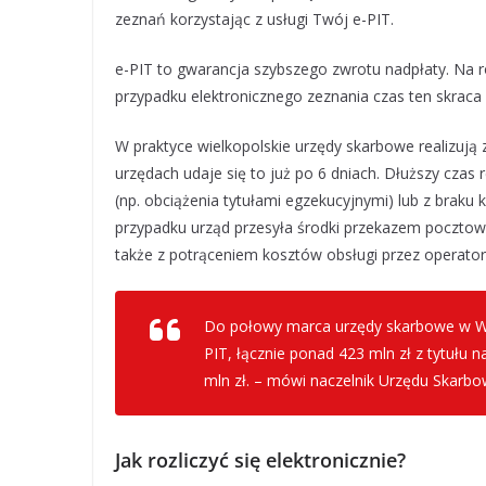
zeznań korzystając z usługi Twój e-PIT.
e-PIT to gwarancja szybszego zwrotu nadpłaty. Na r
przypadku elektronicznego zeznania czas ten skraca
W praktyce wielkopolskie urzędy skarbowe realizują z
urzędach udaje się to już po 6 dniach. Dłuższy czas 
(np. obciążenia tytułami egzekucyjnymi) lub z brak
przypadku urząd przesyła środki przekazem pocztowy
także z potrąceniem kosztów obsługi przez operato
Do połowy marca urzędy skarbowe w Wiel
PIT, łącznie ponad 423 mln zł z tytułu
mln zł. – mówi naczelnik Urzędu Skarb
Jak rozliczyć się elektronicznie?