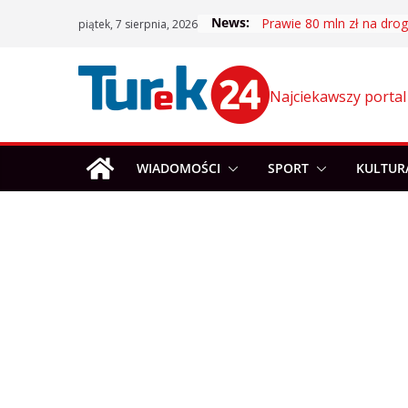
Skip
News:
Prawie 80 mln zł na drogi
piątek, 7 sierpnia, 2026
to
content
Najciekawszy portal
WIADOMOŚCI
SPORT
KULTUR