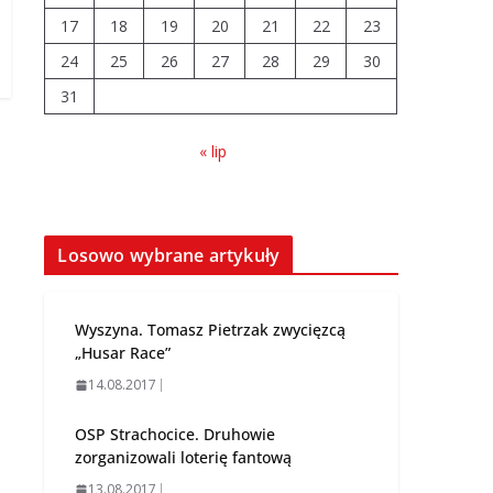
04.08.2026
17
18
19
20
21
22
23
24
25
26
27
28
29
30
Wiata Wielkopolska.
31
Dotacje nawet do
300 tys. zł
« lip
04.08.2026
14 sierpnia urzędy
skarbowe będą
Losowo wybrane artykuły
nieczynne
06.08.2026
Wyszyna. Tomasz Pietrzak zwycięzcą
„Husar Race”
14.08.2017
OSP Strachocice. Druhowie
zorganizowali loterię fantową
13.08.2017