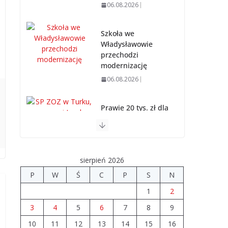
06.08.2026
Szkoła we
Władysławowie
przechodzi
modernizację
06.08.2026
Prawie 20 tys. zł dla
dyrektora szpitala.
Podwyżka mimo
finansowych
problemów
sierpień 2026
04.08.2026
P
W
Ś
C
P
S
N
1
2
Upały groźne dla
zwierząt.
3
4
5
6
7
8
9
Weterynaria
10
11
12
13
14
15
16
apeluje