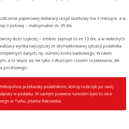
ozliczenie papierowej deklaracji urząd skarbowy ma 3 miesiące, a w
 się o połowę – maksymalnie do 45 dni.
wroty dużo szybciej – średnio zajmuje to im 12 dni, a w niektórych
realizacji wynika najczęściej ze skomplikowanej sytuacji podatnika
u kompletnych danych, np. numeru konta bankowego. W takim
m, a to wiąże się nie tylko z dłuższym czasem oczekiwania, ale
ra pocztowego.
kopolsce przekazały podatnikom, którzy rozliczyli już swój
 nadpłaty w podatku. W samym powiecie tureckim było to ok.6
owego w Turku, Jolanta Rakowska.