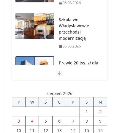
06.08.2026
Szkoła we
Władysławowie
przechodzi
modernizację
06.08.2026
Prawie 20 tys. zł dla
dyrektora szpitala.
Podwyżka mimo
finansowych
problemów
sierpień 2026
04.08.2026
P
W
Ś
C
P
S
N
1
2
Upały groźne dla
zwierząt.
3
4
5
6
7
8
9
Weterynaria
10
11
12
13
14
15
16
apeluje