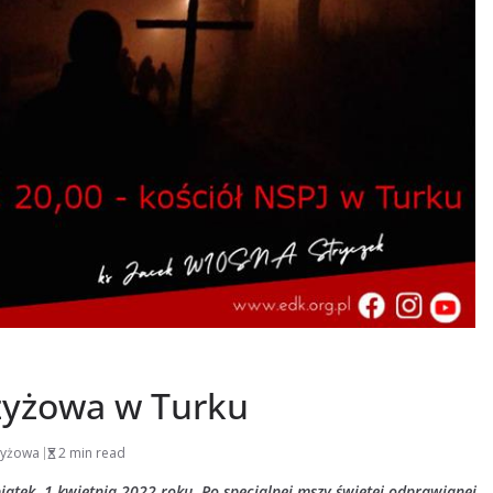
zyżowa w Turku
zyżowa
2 min read
ątek, 1 kwietnia 2022 roku. Po specjalnej mszy świętej odprawianej