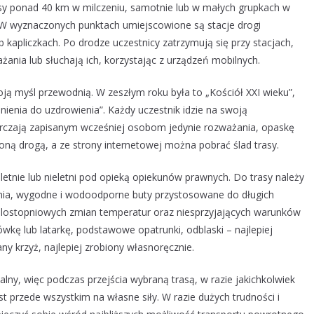
rasy ponad 40 km w milczeniu, samotnie lub w małych grupkach w
e. W wyznaczonych punktach umiejscowione są stacje drogi
b kapliczkach. Po drodze uczestnicy zatrzymują się przy stacjach,
żania lub słuchają ich, korzystając z urządzeń mobilnych.
ją myśl przewodnią. W zeszłym roku była to „Kościół XXI wieku”,
enia do uzdrowienia”. Każdy uczestnik idzie na swoją
starczają zapisanym wcześniej osobom jedynie rozważania, opaskę
oną drogą, a ze strony internetowej można pobrać ślad trasy.
tnie lub nieletni pod opieką opiekunów prawnych. Do trasy należy
ania, wygodne i wodoodporne buty przystosowane do długich
elostopniowych zmian temperatur oraz niesprzyjających warunków
ę lub latarkę, podstawowe opatrunki, odblaski – najlepiej
y krzyż, najlepiej zrobiony własnoręcznie.
ny, więc podczas przejścia wybraną trasą, w razie jakichkolwiek
t przede wszystkim na własne siły. W razie dużych trudności i