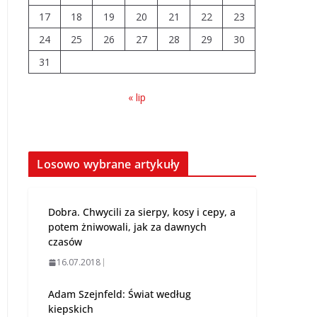
04.08.2026
17
18
19
20
21
22
23
24
25
26
27
28
29
30
Wiata Wielkopolska.
31
Dotacje nawet do
300 tys. zł
« lip
04.08.2026
14 sierpnia urzędy
skarbowe będą
Losowo wybrane artykuły
nieczynne
06.08.2026
Dobra. Chwycili za sierpy, kosy i cepy, a
potem żniwowali, jak za dawnych
czasów
16.07.2018
Adam Szejnfeld: Świat według
kiepskich