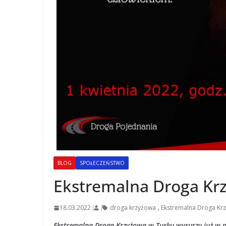
BLOG
SPOŁECZEŃSTWO
Ekstremalna Droga Kr
18.03.2022
droga krzyżowa
,
Ekstremalna Droga Kr
Ekstremalna Droga Krzyżowa w Turku wyruszy już w pi