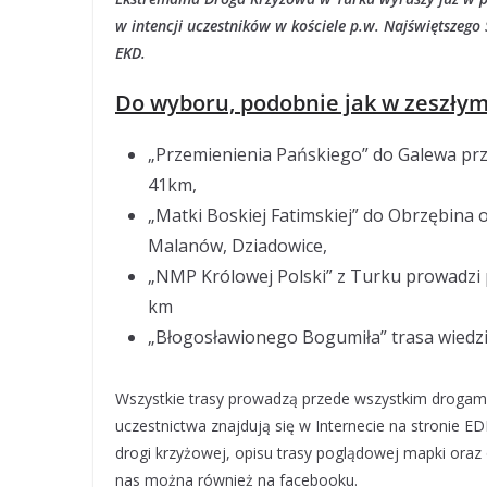
w intencji uczestników w kościele p.w. Najświętszego
EKD.
Do wyboru, podobnie jak w zeszłym 
„Przemienienia Pańskiego” do Galewa prz
41km,
„Matki Boskiej Fatimskiej” do Obrzębina o
Malanów, Dziadowice,
„NMP Królowej Polski” z Turku prowadzi p
km
„Błogosławionego Bogumiła” trasa wiedzi
Wszystkie trasy prowadzą przede wszystkim drogami 
uczestnictwa znajdują się w Internecie na stronie E
drogi krzyżowej, opisu trasy poglądowej mapki oraz o
nas można również na facebooku.