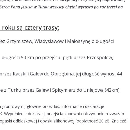
 Serca Pana Jezusa w Turku wszyscy chętni wyruszą po raz trzeci na
roku są cztery trasy:
ez Grzymiszew, Władysławów i Małoszynę o długości
 długości 50 km po przejściu pętli przez Przespolew,
rzez Kaczki i Galew do Obrzębina, jej długość wynosi 44
e z Turku przez Galew i Spicymierz do Uniejowa (42km).
gruntowymi, głównie przez las. Informacje i deklaracje
DK. Wypełnienie deklaracji przejścia zapewnia otrzymanie rozważań
paski odblaskowej i opaski silikonowej (odpłatność 20 zł). Znaleźć