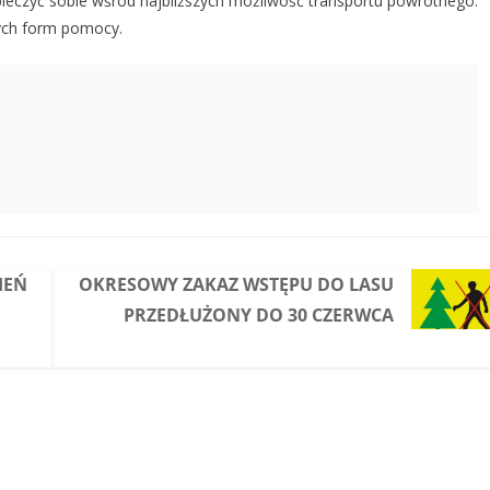
zpieczyć sobie wśród najbliższych możliwość transportu powrotnego.
ych form pomocy.
IEŃ
OKRESOWY ZAKAZ WSTĘPU DO LASU
PRZEDŁUŻONY DO 30 CZERWCA