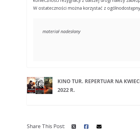
konieczności rezygnacji z dalszej drogi należy zabe
W ostateczności można korzystać z ogólnodostępn
materiał nadesłany
KINO TUR. REPERTUAR NA KWIEC
2022 R.
Share This Post: