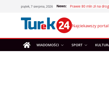
Skip
News:
Prawie 80 mln zł na drogi
piątek, 7 sierpnia, 2026
to
content
Najciekawszy portal
WIADOMOŚCI
SPORT
KULTUR