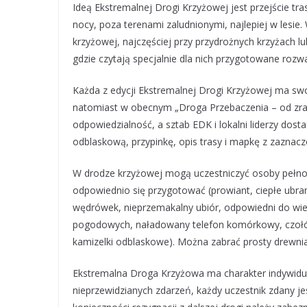
Ideą Ekstremalnej Drogi Krzyżowej jest przejście t
nocy, poza terenami zaludnionymi, najlepiej w lesi
krzyżowej, najczęściej przy przydrożnych krzyżach lu
gdzie czytają specjalnie dla nich przygotowane rozwa
Każda z edycji Ekstremalnej Drogi Krzyżowej ma swo
natomiast w obecnym „Droga Przebaczenia – od zrani
odpowiedzialność, a sztab EDK i lokalni liderzy do
odblaskową, przypinkę, opis trasy i mapkę z zaznacz
W drodze krzyżowej mogą uczestniczyć osoby pełnole
odpowiednio się przygotować (prowiant, ciepłe ubr
wędrówek, nieprzemakalny ubiór, odpowiedni do wi
pogodowych, naładowany telefon komórkowy, czołówk
kamizelki odblaskowe). Można zabrać prosty drewnian
Ekstremalna Droga Krzyżowa ma charakter indywidual
nieprzewidzianych zdarzeń, każdy uczestnik zdany jes