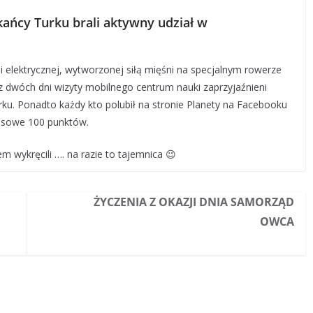
kańcy Turku brali aktywny udział w
gii elektrycznej, wytworzonej siłą mięśni na specjalnym rowerze
z dwóch dni wizyty mobilnego centrum nauki zaprzyjaźnieni
Turku. Ponadto każdy kto polubił na stronie Planety na Facebooku
nusowe 100 punktów.
 wykręcili …. na razie to tajemnica 😉
ŻYCZENIA Z OKAZJI DNIA SAMORZĄD
OWCA