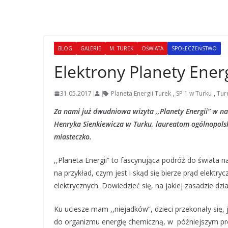
BLOG
GALERIE
M. TUREK
OŚWIATA
SPOŁECZEŃSTWO
Elektrony Planety Energ
31.05.2017
Planeta Energii Turek
,
SP 1 w Turku
,
Tur
Za nami już dwudniowa wizyta ,,Planety Energii” w na
Henryka Sienkiewicza w Turku, laureatom ogólnopols
miasteczko.
,,Planeta Energii” to fascynująca podróż do świata na
na przykład, czym jest i skąd się bierze prąd elekt
elektrycznych. Dowiedzieć się, na jakiej zasadzie dz
Ku uciesze mam ,,niejadków”, dzieci przekonały się,
do organizmu energię chemiczną, w późniejszym pro