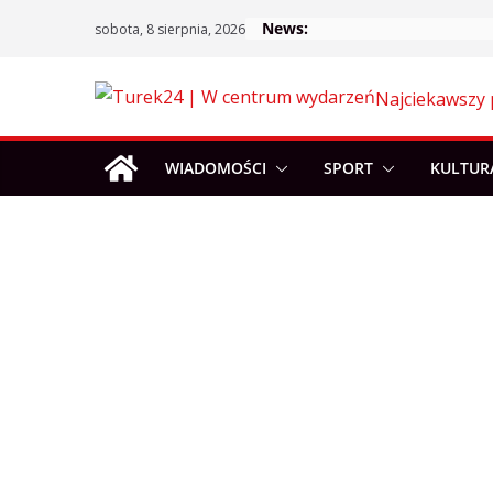
Skip
News:
sobota, 8 sierpnia, 2026
to
content
Najciekawszy 
WIADOMOŚCI
SPORT
KULTUR