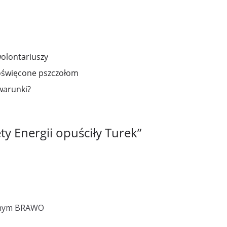
wolontariuszy
oświęcone pszczołom
warunki?
ty Energii opuściły Turek
”
cznym BRAWO