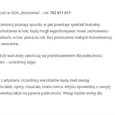
łosić w GOK „Wozownia” – tel.
782 011 017
.
estnicy poznają sposób, w jaki powstaje spektakl teatralny.
wchodzenia w role, będą mogli wypróbowywać nowe zachowania i
nkach, w tzw. płaszczu roli. Bez ponoszenia realnych konsekwencji
ch wniosków.
8.00 warsztaty zakończą się przedstawieniem dla publiczności
ież – uczestnicy zajęć.
z artystami. Uczestnicy warsztatów będą mieli okazję
 lalek, opery, musicalu, teatru tańca. Artyści opowiedzą o swojej
wiedzą także na pytania publiczności. Wstęp będzie wolny dla