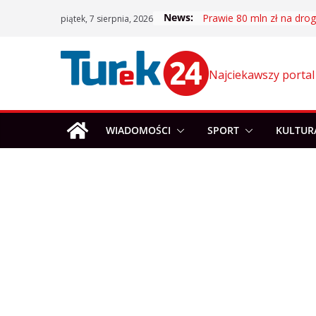
Skip
News:
Prawie 80 mln zł na drogi
piątek, 7 sierpnia, 2026
to
content
Najciekawszy portal
WIADOMOŚCI
SPORT
KULTUR