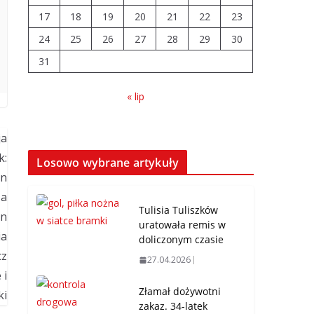
04.08.2026
17
18
19
20
21
22
23
24
25
26
27
28
29
30
Wiata Wielkopolska.
31
Dotacje nawet do
300 tys. zł
« lip
04.08.2026
14 sierpnia urzędy
skarbowe będą
Losowo wybrane artykuły
nieczynne
06.08.2026
Tulisia Tuliszków
uratowała remis w
doliczonym czasie
27.04.2026
Złamał dożywotni
zakaz. 34-latek