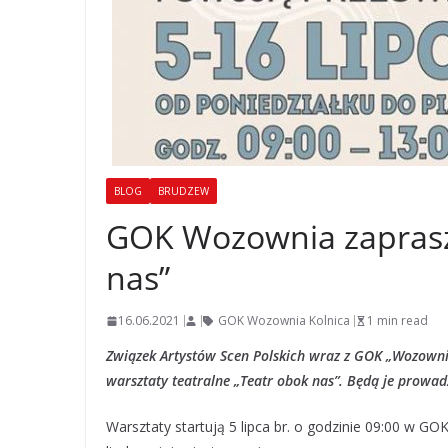
BLOG
BRUDZEW
GOK Wozownia zaprasza
nas”
16.06.2021
GOK Wozownia Kolnica
1 min read
Związek Artystów Scen Polskich wraz z GOK „Wozownia
warsztaty teatralne „Teatr obok nas”. Będą je prowadz
Warsztaty startują 5 lipca br. o godzinie 09:00 w G