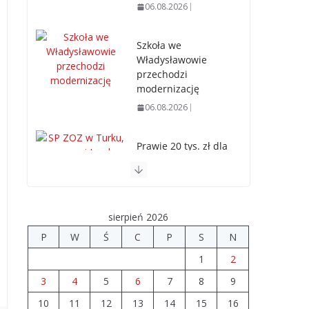
06.08.2026
Szkoła we
Władysławowie
przechodzi
modernizację
06.08.2026
Prawie 20 tys. zł dla
dyrektora szpitala.
Podwyżka mimo
finansowych
problemów
sierpień 2026
04.08.2026
P
W
Ś
C
P
S
N
1
2
Upały groźne dla
zwierząt.
3
4
5
6
7
8
9
Weterynaria
10
11
12
13
14
15
16
apeluje