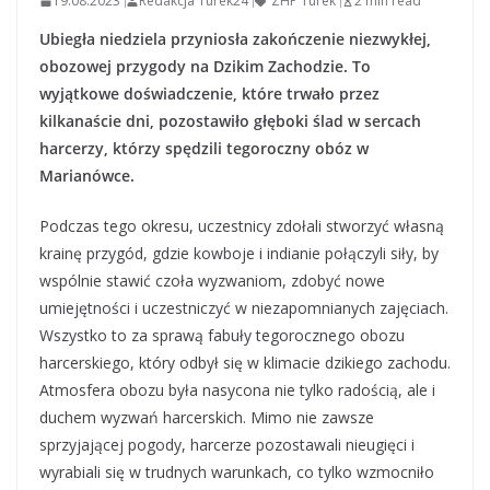
19.08.2023
Redakcja Turek24
ZHP Turek
2 min read
Ubiegła niedziela przyniosła zakończenie niezwykłej,
obozowej przygody na Dzikim Zachodzie. To
wyjątkowe doświadczenie, które trwało przez
kilkanaście dni, pozostawiło głęboki ślad w sercach
harcerzy, którzy spędzili tegoroczny obóz w
Marianówce.
Podczas tego okresu, uczestnicy zdołali stworzyć własną
krainę przygód, gdzie kowboje i indianie połączyli siły, by
wspólnie stawić czoła wyzwaniom, zdobyć nowe
umiejętności i uczestniczyć w niezapomnianych zajęciach.
Wszystko to za sprawą fabuły tegorocznego obozu
harcerskiego, który odbył się w klimacie dzikiego zachodu.
Atmosfera obozu była nasycona nie tylko radością, ale i
duchem wyzwań harcerskich. Mimo nie zawsze
sprzyjającej pogody, harcerze pozostawali nieugięci i
wyrabiali się w trudnych warunkach, co tylko wzmocniło