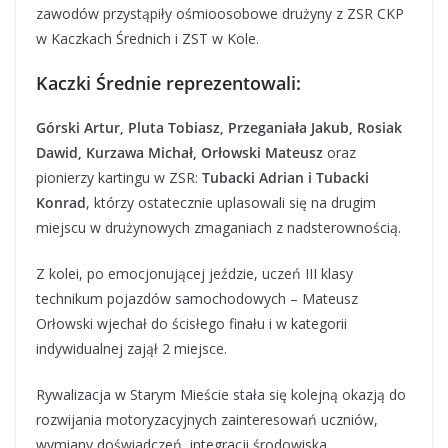
zawodów przystąpiły ośmioosobowe drużyny z ZSR CKP
w Kaczkach Średnich i ZST w Kole.
Kaczki Średnie reprezentowali:
Górski Artur, Pluta Tobiasz, Przeganiała Jakub, Rosiak
Dawid, Kurzawa Michał, Orłowski Mateusz
oraz
pionierzy kartingu w ZSR:
Tubacki Adrian i Tubacki
Konrad
, którzy ostatecznie uplasowali się na drugim
miejscu w drużynowych zmaganiach z nadsterownością.
Z kolei, po emocjonującej jeździe, uczeń III klasy
technikum pojazdów samochodowych – Mateusz
Orłowski wjechał do ścisłego finału i w kategorii
indywidualnej zajął 2 miejsce.
Rywalizacja w Starym Mieście stała się kolejną okazją do
rozwijania motoryzacyjnych zainteresowań uczniów,
wymiany doświadczeń, integracji środowiska