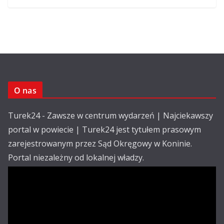
O nas
Turek24 - Zawsze w centrum wydarzeń | Najciekawszy
portal w powiecie | Turek24 jest tytułem prasowym
zarejestrowanym przez Sąd Okręgowy w Koninie.
Portal niezależny od lokalnej władzy.
Kontakt:
email: redakcja@turek24.com.pl
tel. kom. 502 390 836