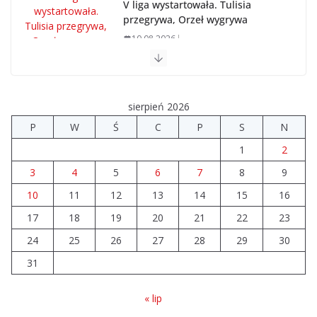
V liga wystartowała. Tulisia
przegrywa, Orzeł wygrywa
10.08.2026
Brylant dla Turku? 255. miejsce trudno uznać za
sukces
sierpień 2026
07.08.2026
P
W
Ś
C
P
S
N
1
2
Akademia Sportu rozpoczęła przygotowania do
nowego sezonu
3
4
5
6
7
8
9
07.08.2026
10
11
12
13
14
15
16
17
18
19
20
21
22
23
Nowy samochód zaopatrzeniowy
24
25
26
dla strażaków z Turku
27
28
29
30
10.08.2026
31
« lip