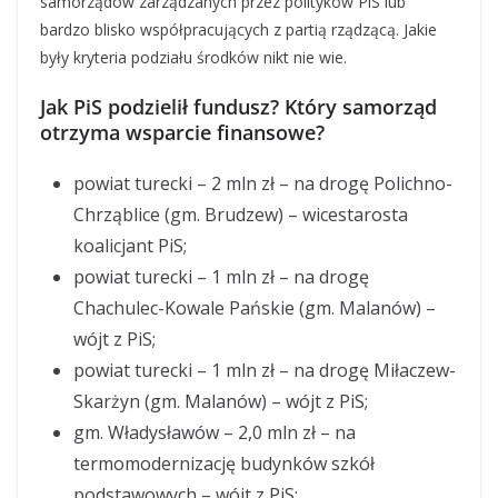
samorządów zarządzanych przez polityków PiS lub
bardzo blisko współpracujących z partią rządzącą. Jakie
były kryteria podziału środków nikt nie wie.
Jak PiS podzielił fundusz? Który samorząd
otrzyma wsparcie finansowe?
powiat turecki – 2 mln zł – na drogę Polichno-
Chrząblice (gm. Brudzew) – wicestarosta
koalicjant PiS;
powiat turecki – 1 mln zł – na drogę
Chachulec-Kowale Pańskie (gm. Malanów) –
wójt z PiS;
powiat turecki – 1 mln zł – na drogę Miłaczew-
Skarżyn (gm. Malanów) – wójt z PiS;
gm. Władysławów – 2,0 mln zł – na
termomodernizację budynków szkół
podstawowych – wójt z PiS;