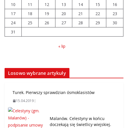
10
11
12
13
14
15
16
17
18
19
20
21
22
23
24
25
26
27
28
29
30
31
« lip
Losowo wybrane artykuły
Turek. Pierwszy sprawdzian ósmoklasistów
15.04.2019
Malanów. Celestyny w końcu
doczekają się świetlicy wiejskiej.