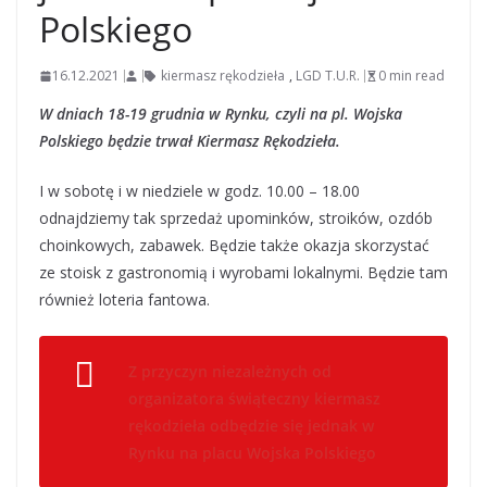
Polskiego
16.12.2021
kiermasz rękodzieła
,
LGD T.U.R.
0 min read
W dniach 18-19 grudnia w Rynku, czyli na pl. Wojska
Polskiego będzie trwał Kiermasz Rękodzieła.
I w sobotę i w niedziele w godz. 10.00 – 18.00
odnajdziemy tak sprzedaż upominków, stroików, ozdób
choinkowych, zabawek. Będzie także okazja skorzystać
ze stoisk z gastronomią i wyrobami lokalnymi. Będzie tam
również loteria fantowa.
Z przyczyn niezależnych od
organizatora świąteczny kiermasz
rękodzieła odbędzie się jednak w
Rynku na placu Wojska Polskiego