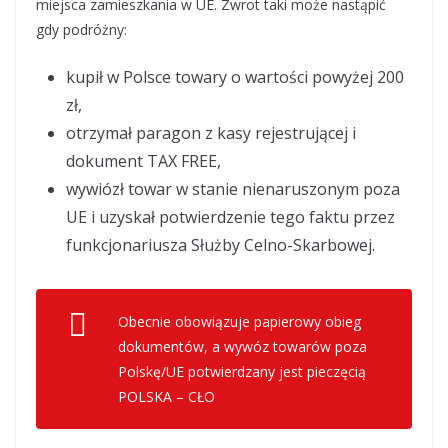
miejsca zamieszkania w UE. Zwrot taki może nastąpić
gdy podróżny:
kupił w Polsce towary o wartości powyżej 200
zł,
otrzymał paragon z kasy rejestrującej i
dokument TAX FREE,
wywiózł towar w stanie nienaruszonym poza
UE i uzyskał potwierdzenie tego faktu przez
funkcjonariusza Służby Celno-Skarbowej.
Obecnie obowiązuje papierowy obieg
dokumentów, a wywóz towarów poza
Polskę/UE potwierdzany jest pieczęcią
POLSKA – CŁO
– mówi Małgorzata Spychała-