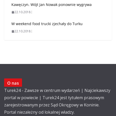
Kawęczyn. Wójt Jan Nowak ponownie wygrywa
22.10.2018
W weekend food trucki zjechały do Turku
22.10.2018
O nas
Turek24 - Zawsze w centrum wydarzeń | Najciekawszy
portal w powiecie | Turek24 jest tytułem prasowym
zarejestrowanym przez Sąd Okręgowy w Koninie.
Portal niezależny od lokalnej władzy.