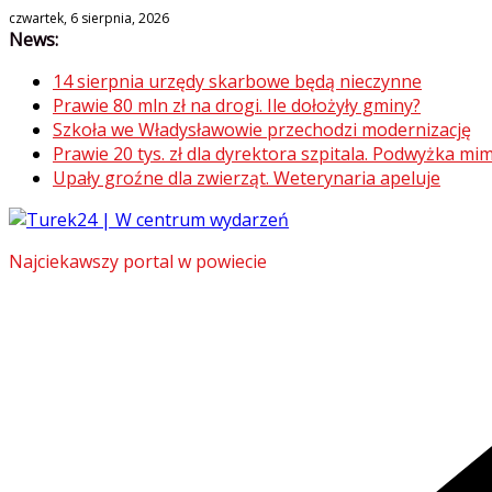
Skip
czwartek, 6 sierpnia, 2026
News:
to
content
14 sierpnia urzędy skarbowe będą nieczynne
Prawie 80 mln zł na drogi. Ile dołożyły gminy?
Szkoła we Władysławowie przechodzi modernizację
Prawie 20 tys. zł dla dyrektora szpitala. Podwyżka 
Upały groźne dla zwierząt. Weterynaria apeluje
Najciekawszy portal w powiecie